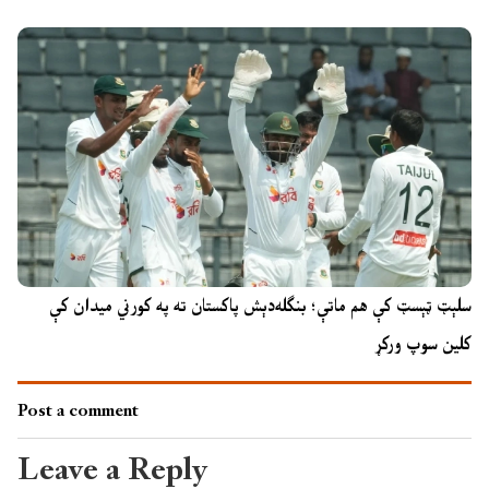
سلېټ ټېسټ کې هم ماتې؛ بنګله‌دېش پاکستان ته په کورني میدان کې
کلین سوپ ورکړ
Post a comment
Leave a Reply