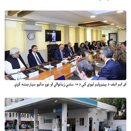
آی ایم ایف د پیټرولیم لیوي کې د ۱۸ سلنې زیاتوالي او نوو مالیو سپارښتنه کړې