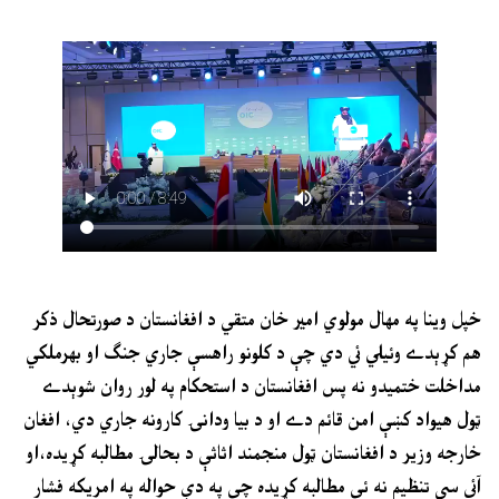
خپل وينا په مهال مولوي امير خان متقي د افغانستان د صورتحال ذکر
هم کړېدے وئيلي ئي دي چې د کلونو راهسې جاري جنګ او بهرملکي
مداخلت ختميدو نه پس افغانستان د استحکام په لور روان شوېدے
ټول هيواد کښې امن قائم دے او د بيا ودانۍ کارونه جاري دي، افغان
خارجه وزير د افغانستان ټول منجمند اثاثې د بحالۍ مطالبه کړيده،او
آئي سي تنظيم نه ئې مطالبه کړيده چې په دې حواله په امريکه فشار