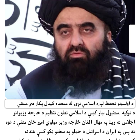
د اولسونو تحفظ لپاره اسلامي نړۍ له متحده کيدل پکار دي،متقي
د ترکيه استنبول ښار کښې د اسلامي تعاون تنظيم د خارجه وزيرانو
اجلاس ته وينا په مهال افغان خارجه وزير مولوي امير خان متقي د غزه
نه پس په ايران د اسرائيل د حملو په سختو ټکو کښې غندنه