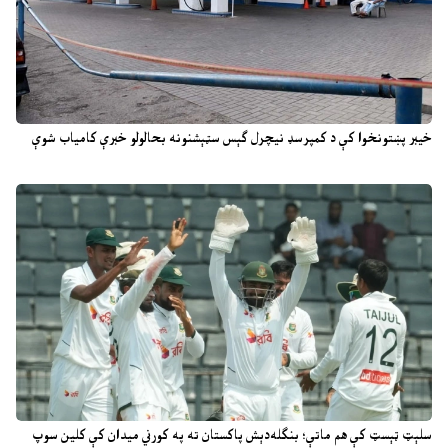
خیبر پښتونخوا کې د کمپرسډ نیچرل ګېس سټېشنونه بحالولو خبرې کامیاب شوې
سلېټ ټېسټ کې هم ماتې؛ بنګله‌دېش پاکستان ته په کورني میدان کې کلین سوپ