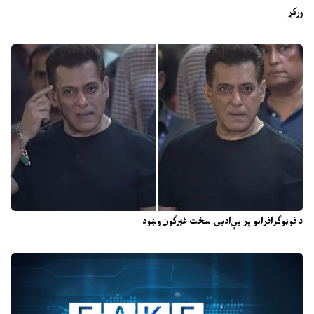
ورکړ
د فوټوګرافرانو پر بې‌ادبۍ سخت غبرګون وښود