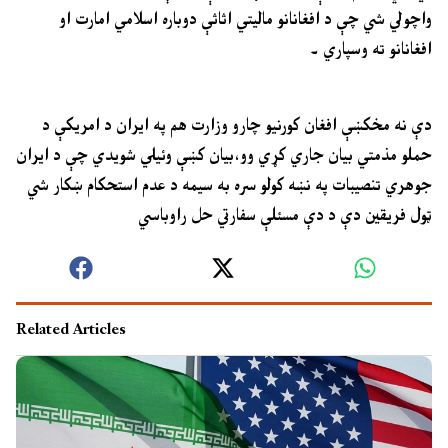
واچولي شي چې د افغانانو ماليتي اثاثې دوباره اسلامي امارت او
افغانانو ته وسپاري ۔
دې نه مخکښې افغان کورنيو چارو وزارت هم په ايران د امريکې د
حملو مذمتي بيان جاري کړي وو،بيان کښې وئيلي شويدي چې د ايران
جوهري تنصيبات په نښه کولو سره به سيمه د عدم استحکام ښکار شي
ټول فريقين دې د دې مسئلې سفارتي حل راوباسي
Related Articles