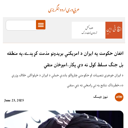
عربي
دری
اردو
انگریزی
افغان حکومت په ايران د امريکني بريدونو مذمت کړېدے،په منطقه
بل جنګ مسلط کول نه دي پکار،اميرخان متقي
د ايران جوهري تنصيبات او حکومتي چارواکو باندې حملې د ايران د خپلواکۍ خلاف وزري
ده،خطرناک نتائج به ئې رامخې ته شي،متقي
نېوز ډیسک
June 23, 2025