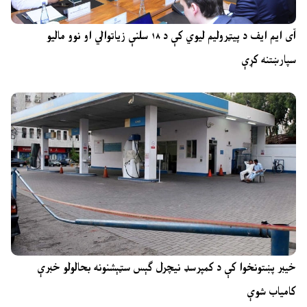
آی ایم ایف د پیټرولیم لیوي کې د ۱۸ سلنې زیاتوالي او نوو مالیو
سپارښتنه کړې
خیبر پښتونخوا کې د کمپرسډ نیچرل ګېس سټېشنونه بحالولو خبرې
کامیاب شوې