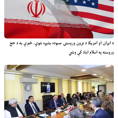
د ایران او امریکا د تړون وروستۍ مسوده بشپړه شوې، خبرې به د حج
وروسته په اسلام اباد کې وشي