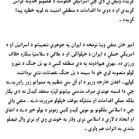
کړيده،وئيلي ئي دي چې اسرائيلي حکومت د ظلمونو حدونه کراس
کړيدي او د دوي دا اقدامات د منطقې امنيت ته لويه خطره پيدا
کړيده ۔
امير خان متقي وينا ترمخه د ايران په جوهري تنصيباتو د اسرائيل او د
امريکې حملې د ايران د خپلواکۍ او د علاقې د سلامتيا ښکاره خلاف
ورزي ده ،بهرني هيوادونه په دې منطقه کښې د يو بل جنګ د شورو
کولو منصوبه لري خو دا سيمه د بل جنګ نقصانات نشي برداشت
کولے۔ افغان خارجه وزير د او آئي سي تنظيم په ممبرانو زور راوړېدے
چې دا قسمه غونډې صرف مذمتي بيانونو لپاره منعقد کيدل نه دي پکار
بلکه عملي اقدامات او مشترکه موقف خپلولو ضرورت دے ، متقي وائي
چې د اسلامي ملکونو يو موټي کيدو کښې زمونږ د ټولو خير دے د اتفاق
او اتحاد د لارې د اسلامي نړۍ وقار به خوندي وي او نړي وال فيصلو
باندې به اثرات هم ولري ۔