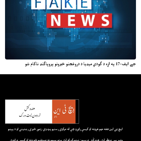
جے ایف-17 په اړه د ګودي میډیا د دروغجنو خبرونو پروپاګنډ ناکام شو
ايچ ټي اين هغه مهم غږونه او کيسې راوړو چې له مرکزي رسنيو پټ وي. زموږ خبري رښتيني او د پېښو
بشپړ پس منظر لري. هندکُش ټريبيون نيټورک له لرې پرتو سيمو نه مستقيم خبرونه او کيسې وړاندې