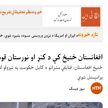
خبرونه
نظر
تحقیقاتي
تفریح
تع
تازه خبرونه
د ایران او امریکا د تړون وروستۍ مسوده بشپړه شوې، خب
افغانستان ختیځ کې د کنړ او نورستان قوم
ختیځ افغانستان: قبایلي مشرانو د کابل حکومت په تېرولو له
پرانېستل شوې
نېوز ډیسک