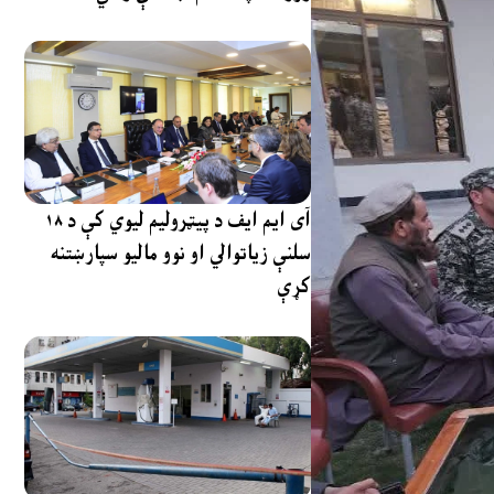
آی ایم ایف د پیټرولیم لیوي کې د ۱۸
سلنې زیاتوالي او نوو مالیو سپارښتنه
کړې