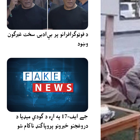
د فوټوګرافرانو پر بې‌ادبۍ سخت غبرګون
وښود
جے ایف-17 په اړه د ګودي میډیا د
دروغجنو خبرونو پروپاګنډ ناکام شو