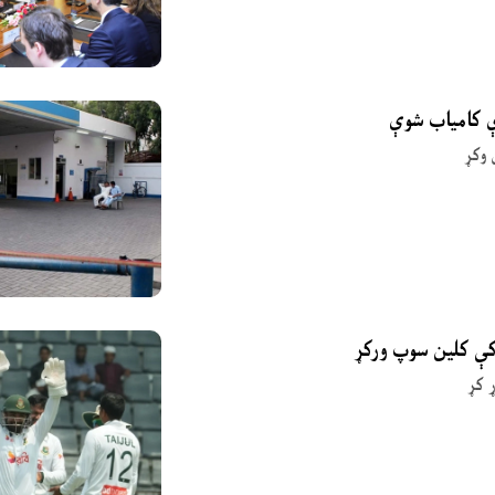
ې کامیاب شوې
 وکړ
 کې کلین سوپ ورکړ
 کړ