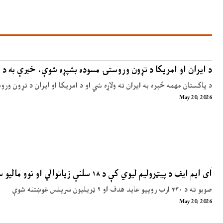
د ایران او امریکا د تړون وروستۍ مسوده بشپړه شوې، خبرې به د 
د پاکستان مهمه څېره به ایران ته ولاړه شي او د امریکا او ایران د تړون ور
May 20, 2026
آی ایم ایف د پیټرولیم لیوي کې د ۱۸ سلنې زیاتوالي او نوو مالیو سپارښتنه کړې
صوبو ته د ۴۳۰ ارب روپیو عاید هدف او ۲ ټریلیون سرپلس غوښتنه شوې
May 20, 2026