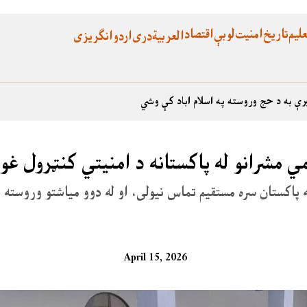
لیم
تاریخ
امنیت
لوبې
اقتصاد
العربية
دری
اردو
انگریزی
رې به د حج وروسته په اسلام اباد کې وشي
ي مشرانو له پاکستانه د امنیتي کنټرول غ
 پاکستان سره مستقیم تماس نیولی، او له دوو میاشتو وروسته 
April 15, 2026