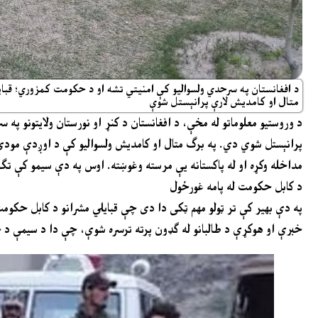
د افغانستان په سرحدي ولسوالیو کې امنیتي تشه او د حکومت کمزوري؛ قبایل
متال او کامدیش لارې پرانېستل شوې
د وروستیو معلوماتو له مخې، د افغانستان د کنړ او نورستان ولایتونو په
پرانېستل شوي دي. په برګ متال او کامدیش ولسوالیو کې د اوږدې مودې 
مداخله وکړه او له پاکستانه یې مرسته وغوښته. اوس په دې سیمو کې تګ
د کابل حکومت له پامه غورځول
په دې بهیر کې تر ټولو مهم ټکی دا دی چې قبایلي مشرانو د کابل حکومت
خبرې او هوکړې د طالبانو له ګډون پرته ترسره شوې، چې دا د سیمې د 