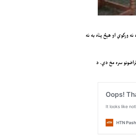
ه ورکوي او هېڅ پناه به نه
تراضونو سره مخ دي. د