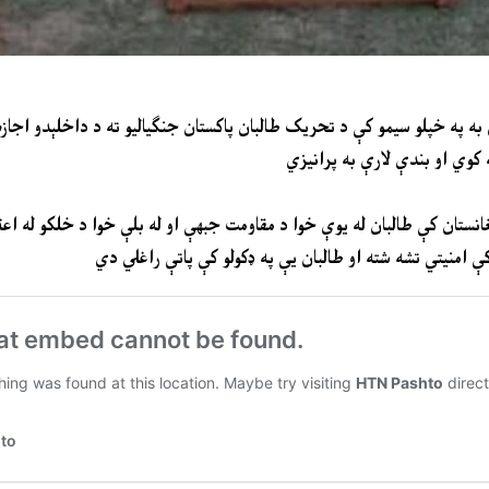
 په خپلو سیمو کې د تحریک طالبان پاکستان جنګیالیو ته د داخلېدو اجازه ن
کوي او بندې لارې به پرانیزي
افغانستان کې طالبان له یوې خوا د مقاومت جبهې او له بلې خوا د خلکو له اع
 امنیتي تشه شته او طالبان یې په ډکولو کې پاتې راغلي دي