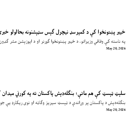
خیبر پښتونخوا کې د کمپرسډ نیچرل ګېس سټېشنونه بحالولو خبر
په ناسته کې وفاقي وزیرانو، د خیبر پښتونخوا ګورنر او د اپوزېشن مشر ګډون
May 20, 2026
سلېټ ټېسټ کې هم ماتې؛ بنګله‌دېش پاکستان ته په کورني میدان
بنګله‌دېش د پاکستان پر وړاندې د ټېسټ سیریز وګاټه او نوی ریکارډ یې جوړ
May 20, 2026