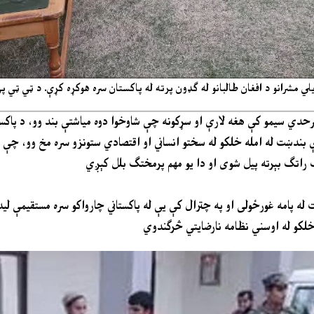
ي مشرانو د افغان طالبانو له ګډون پرته له پاکستان سره هوکړه کړې. د ټي ټي
 سرحدي سیمو کې هغه لارې او سړکونه چې شاوخوا دوه میاشتې بند وو، د پاکست
بندښت له امله خلکو له سختو انساني او اقتصادي ستونزو سره مخ وو، چې و
 راتګ بېرته پیل شوی او دا یو مهم پرمختګ بلل کېږي
 له پامه غورځولی او په چترال کې یې له پاکستاني چارواکو سره مستقیمې لی
خلکو له اوسني نظامه نارضایتي څرګندوي