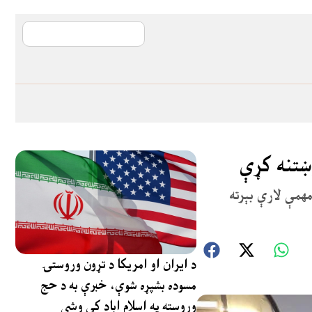
آی ایم ایف د پیټ
وښتنه کړې
مهمې لارې بېرته
د ایران او امریکا د تړون وروستۍ
مسوده بشپړه شوې، خبرې به د حج
وروسته په اسلام اباد کې وشي