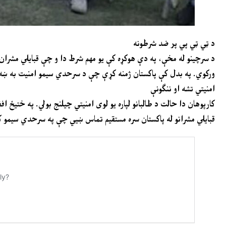
د ټي ټي پي پر ضد شرطونه
د سرچینو له مخې، په دې هوکړه کې یو مهم شرط دا و چې قبایلي مشران به
ورکوي. په بدل کې پاکستان ژمنه کړې چې د سرحدي سیمو امنیت به ښه 
امنیتي تشه او ننګونې
کارپوهان دا حالت د طالبانو لپاره یو لوی امنیتي چیلنج بولي. په ختیځ 
قبایلي مشرانو له پاکستان سره مستقیم تماس ښيي چې په سرحدي سیمو کې