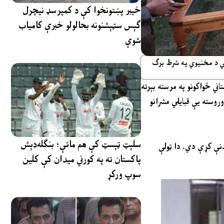
خیبر پښتونخوا کې د کمپرسډ نیچرل
ګېس سټېشنونه بحالولو خبرې کامیاب
شوې
 پي د مخنیوي په شرط برګ
اني ځواکونو په مرسته بېرته
روسته یې قبایلي مشرانو
سلېټ ټېسټ کې هم ماتې؛ بنګله‌دېش
دنې کړې دي. دا ټولې
پاکستان ته په کورني میدان کې کلین
سوپ ورکړ