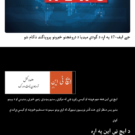
جے ایف-17 په اړه د ګودي میډیا د دروغجنو خبرونو پروپاګنډ ناکام شو
ايچ ټي اين هغه مهم غږونه او کيسې راوړو چې له مرکزي رسنيو پټ وي. زموږ خبري رښتيني او د پېښو
بشپړ پس منظر لري. هندکُش ټريبيون نيټورک له لرې پرتو سيمو نه مستقيم خبرونه او کيسې وړاندې
کوي
د ايچ ټي اين په اړه