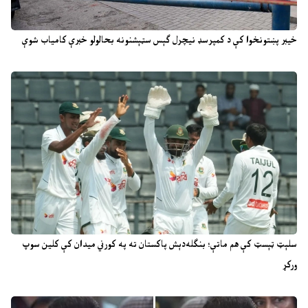
خیبر پښتونخوا کې د کمپرسډ نیچرل ګېس سټېشنونه بحالولو خبرې کامیاب شوې
سلېټ ټېسټ کې هم ماتې؛ بنګله‌دېش پاکستان ته په کورني میدان کې کلین سوپ
ورکړ