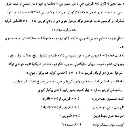
د بهرامچې له لارې (۹۵)کورنۍ چې د غړو شمېر یې (۵۵۲)تنه و، هېواد ته راستنې او ثبت شوي
دي، د هلمند له بهرامچې څخه (۶۸)کورنۍ چې د غړو شمېر یې (۳۹۱)تنه و، دیشو، بینادر،
لښکرګاه او ګرمسیر ته په خوندي توګه لېږدول شوې دي او یادې کورنۍ ته (۹۹۵۰۰۰)افغانۍ کرایه
هم ورکړل شوې ده.
د مالي چارو د تنظیم کمېټې له لوري له (۱۰۶)کورنیو سره مجموعًا (۹۵۰۰۰۰)افغانۍ مرسته شوې
ده.
له کابل څخه (۴۰۷)‍ کورنۍ چې د غړو شمېر یې (۲۱۵۶)تنه و، کندوز، بلخ، بغلان، لوګر، غور،
جوزجان، تخار، کاپیسا، پروان، ډایګنډي، سرپل، ننګرهار، کندهار او پکتیا ته په خوندي توګه
لېږدول شوې دي او یادو کورنیو ته (۱۵۷۳۶۵۰)افغانۍ کرایه هم ورکړل شوې ده.
د افغانستان اسلامي امارت په خپور راپور کې وایی چې د جمعې په ورځ افغانستان ته واپس
راتلونکې کورنیو په اړه د ټولو کمیټو بشپړ راپور لاندې ورکول کیږي.
*ثبت شـــــوي مهـاجرین: (۱۲۴۰)کورنۍ او (۷۱۱۷)افراد*
*لېږدول شـوي مهـاجرین: (۱۲۸۴)کورنۍ او (۷۱۶۵)افراد*
*مرسته شوي مهــاجرین: (۱۴۴۶)کــورنۍ*
*وېشل شوي سیمکارتونه: (۹۹۶)عــــدده*