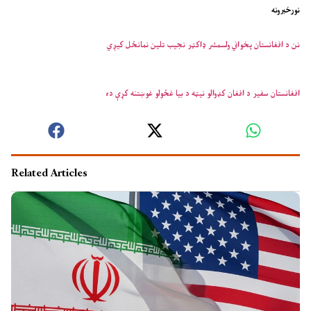
نورخبرونه
نن د افغانستان پخواني ولسمشر ډاکټر نجیب تلین نمانځل کیږي
افغانستان سفیر د افغان کډوالو نیټه د بیا غځولو غوښتنه کړې ده
Related Articles