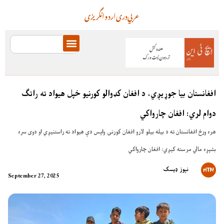
عربي
دری
اردو
انگریزی
افغانستان بیا جوړیږي، د افغان کډوالو کورنیو خپل هیواد ته راتګ
دوام لري: افغان چارواکي
هره ورځ افغانستان ته د بیله بیلو لارو افغان کورنۍ واپس دې هیواد ته راستنیږي او دوی سره
بشپړه مالي مرسته کیږي: افغان چارواکي
نېوز ډیسک
September 27, 2025