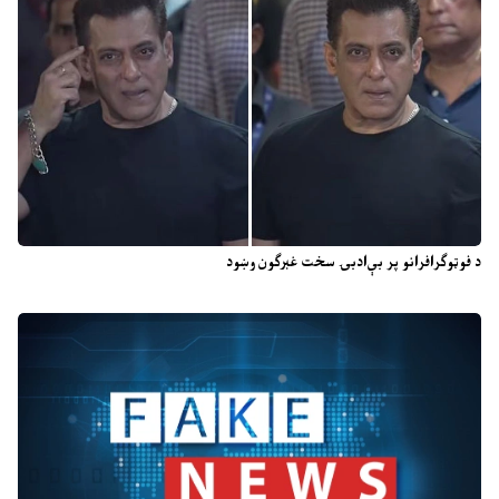
د فوټوګرافرانو پر بې‌ادبۍ سخت غبرګون وښود