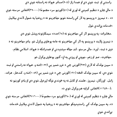
راستنې او ثبت شوي دي او همدا راز (۹۰۵)مسافر هېواد ته راستانه شوي دي.
د مالي چارو د تنظیم کمېټې له لوري له (۵۱)کورنیو سره مجموعًا (۳۹۰۰۰۰)افغانۍ مرسته شوې
ده ، د نیمروز د ورېښمو په لار کې راستنه شویو مهاجرینو ته د روغتیا په شمول لاندې بیلابیل
خدمات وړاندې شول:
مخابرات: په ورېښمو لار کې مهاجرینو ته (۶۸)عدده سیمکارتونه وېشل شوي دي.
د نیمروز ولایت د ورېښمو په لار کې مهاجرینو ته عامه پوهاوی ورکړل شو. یادو مهاجرینو ته د
دوی د ثبت، لیږد، مالي مرستو، لنډ مهاله مېشتېدنې او همدرانکه د هېواد، اسلامي نظام،
مهاجرت، صبر او زغم، ښوونې او روزنې په اړه ګټور پوهاوی ورکړل شو.
د سپین بولدک له لارې (۳۷۴)کورنۍ چې د غړو شمېر یې (۲۰۴۷)تنه و، هېواد ته راستنې او ثبت
شوي دي، له سپین بولدک څخه (۱۹۱)کورنۍ چې د غړو شمېر یې (۱۰۸۹)تنه و، کندهار، هرات،
زابل، اورزګان، نیمروز، هلمند او کابل ته په خوندي توګه لېږدول شوي دي او یادو کورنیو ته
(۱۱۶۵۹۰۰)افغانۍ کرایه هم ورکړل شوې ده.
مالي چارو د تنظیم کمېټې له لوري له (۳۸۰)کورنیو سره مجموعًا (۳۲۱۶۰۰۰)افغانۍ مرسته شوې
ده، په سپین بولدک کې راستنېدونکو مهاجرینو ته د روغتیا په شمول لاندې بېلابېل خدمات
وړاندې شوي: