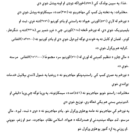
غذا: په سپین بولدک کې (۵۹۴۲)خوراکه ډوډۍ او اوبه ویشل شوي دي.
مخابرات: په تخته پل کمپ کې مهاجرینو ته (۳۷۲)عدده سیمکارتونه وېشل شوي دي.
د تورخم له لارې (۵۴۶)کورنۍ هېواد ته راستنې او یادو کورنیو (۳۲۷۶)تنه غړي، ثبت او
بایمیټریک شوي دي، له تورخم څخه (۶۱۸)کورنۍ چې د غړو شمېر یې (۳۳۶۸)تنه و، ننګرهار،
کونړ، لغمان او کابل ته په خوندي توګه لېږدول شوې دي او یادو کورنیو ته (۱۸۳۲۴۰۰)افغانۍ
کرایه هم ورکړل شوې ده.
د مالي چارو د تنظیم کمېټې له لوري له (۷۶۱)کورنیو سره مجموعًا (۶۲۶۶۰۰۰)افغانۍ مرسته
شوې ده.
د تورخم په عمري کمپ کې راستنېدونکو مهاجرینو ته د روغتیا په شمول لاندې بېلابېل خدمات
وړاندې شوي:
مخابرات: راستنو شویو مهاجرینو ته (۵۵۶)عدده سیمکارتونه، په وړیا توګه چې وړیا دقیقې او
انټرنېټي بستې هم پکې فعاله وې، توزیع شوي دي.
په تورخم کې مهاجرینو ته عامه پوهاوی ورکړل شو. یادو مهاجرینو ته د دوی د ثبت، لیږد، مالي
مرستو، لنډ مهاله مېشتېدنې او همدرانکه د هېواد، اسلامي نظام، مهاجرت، صبر او زغم، ښوونې
او روزنې په اړه ګټور پوهاوی ورکړل شو.