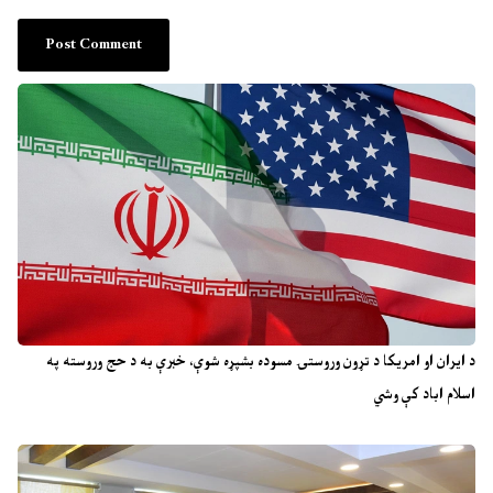
د ایران او امریکا د تړون وروستۍ مسوده بشپړه شوې، خبرې به د حج وروسته په
اسلام اباد کې وشي