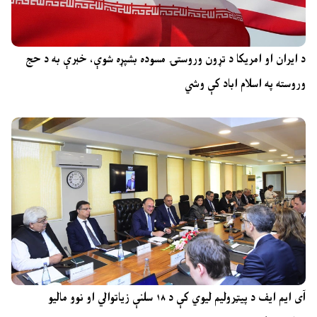
د ایران او امریکا د تړون وروستۍ مسوده بشپړه شوې، خبرې به د حج
وروسته په اسلام اباد کې وشي
آی ایم ایف د پیټرولیم لیوي کې د ۱۸ سلنې زیاتوالي او نوو مالیو