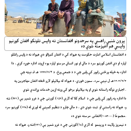
پرون شنبې راهسي په سرحدونو افغانستان ته واپس تلونکو افغان کورنیو
واپسي هم اغیزمنه شوې ده
د افغانستان اسلامي امارت حکومت په هیواد کې د افغان کډوالو دې هیواد ته د واپس راتللو
لپاره او دې افغن کورنیو سره د مالي او نور انساني مرستو لپاره یوه اړوند اداره جوړه کړې ، دا
اداره به خپله ورځني راپور کې وایی چې د د جمعې ورځ، د ۱۴۴۷/۴/۳ هـ قـ نېټه چې
۱۴۰۴/۷/۴هـ ل نېټې سره، سمون خوري، د هېواد له بېلابېلو لارو څخه افغان مهاجرین په
اجباري توګه راستانه شوي او په بېلابېلو برخو کې ورته اړین خدمات وړاندې شوي .
دا اداره په راپور کې وایی چې د اسلام کلا له لارې (۱۵۷) کورنۍ چې د غړو شمېر یې (۹۷۱) تنه
و، هېواد ته راستنې او ثبت شوي دي ، د مالي چارو د تنظیم کمېټې له لوري له (۱۴۸) کورنیو سره
مجموعًا (۱۰۸۴۰۰۰)افغانۍ مرسته شوې ده.
د نیمروز ولایت د ورېښمو له لارې (۶۸)کورنۍ چې د غړو شمېر یې (۲۷۱)تنه و، هېواد ته