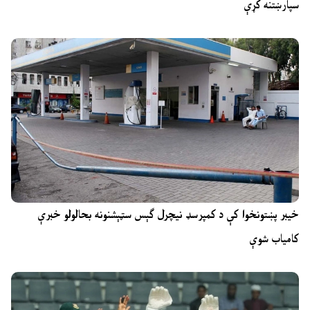
سپارښتنه کړې
خیبر پښتونخوا کې د کمپرسډ نیچرل ګېس سټېشنونه بحالولو خبرې
کامیاب شوې