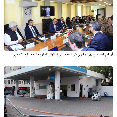
آی ایم ایف د پیټرولیم لیوي کې د ۱۸ سلنې زیاتوالي او نوو مالیو سپارښتنه کړې