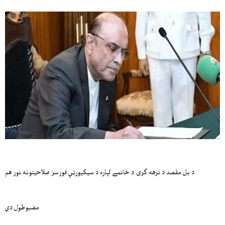
د بل مقصد د ترهه ګرۍ د خاتمے لپاره د سيکيورټي فورسز صلاحيتونه نور هم
مضبوطول دي