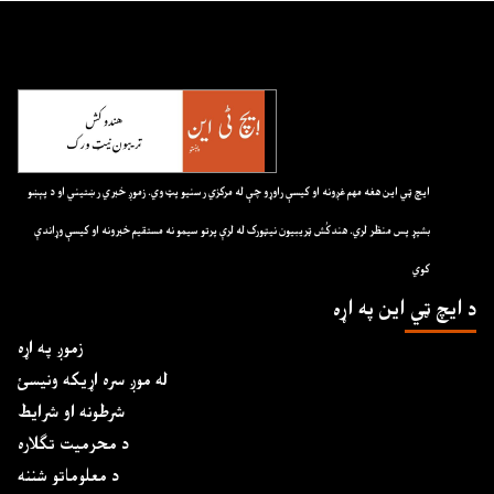
ايچ ټي اين هغه مهم غږونه او کيسې راوړو چې له مرکزي رسنيو پټ وي. زموږ خبري رښتيني او د پېښو
بشپړ پس منظر لري. هندکُش ټريبيون نيټورک له لرې پرتو سيمو نه مستقيم خبرونه او کيسې وړاندې
کوي
د ايچ ټي اين په اړه
زموږ په اړه
له موږ سره اړیکه ونیسئ
شرطونه او شرایط
د محرمیت تګلاره
د معلوماتو شننه