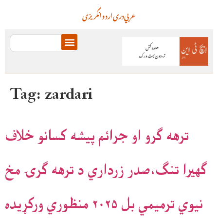
عربي
دری
اردو
انگریزی
Tag:
zardari
ترهه ګرو او جرائم پيشه کسانو خلاف
ګهيرا تنګ،صدر زرداري د ترهه ګرۍ مخ
نيوي ترميمي بل ۲۰۲۵ منظوري ورکړيده