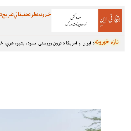
خبرونه
نظر
تحقیقاتي
تفریح
تع
تازه خبرونه
د ایران او امریکا د تړون وروستۍ مسوده بشپړه شوې، خب