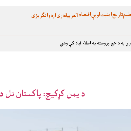
لیم
تاریخ
امنیت
لوبې
اقتصاد
العربية
دری
اردو
انگریزی
رې به د حج وروسته په اسلام اباد کې وشي
د یمن کړکیچ: پاکستان تل د 