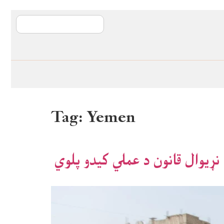
آی ایم ایف د پیټ
Tag:
Yemen
نړیوال قانون د عملي کیدو پلوي