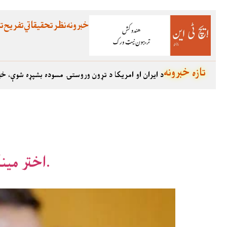
خبرونه
نظر
تحقیقاتي
تفریح
تع
تازه خبرونه
د ایران او امریکا د تړون وروستۍ مسوده بشپړه شوې، خب
اختر مینګل د خضدار په جلسه کې د بلوڅو ښځو له خراب چلند سخت غبرګون وښود.