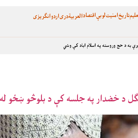
لیم
تاریخ
امنیت
لوبې
اقتصاد
العربية
دری
اردو
انگریزی
رې به د حج وروسته په اسلام اباد کې وشي