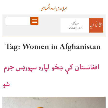
عربي
دری
اردو
انگریزی
Tag:
Women in Afghanistan
افغانستان کې ښځو لپاره سپورټس جرم
شو