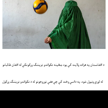
د افغانستان په هرات ولایت کې یوه ښځینه تکواندو ټریننګ ورکونکې له افغان طالبانو
له لوري ونیول شوه، په داسې وخت کې چې هغې نوروجونو له د تکواندو ټریننګ ورکول