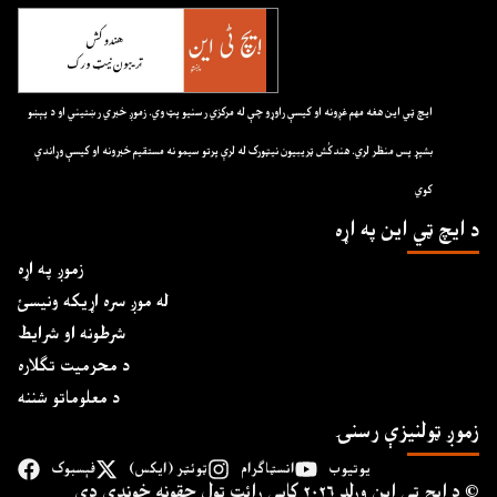
ايچ ټي اين هغه مهم غږونه او کيسې راوړو چې له مرکزي رسنيو پټ وي. زموږ خبري رښتيني او د پېښو
بشپړ پس منظر لري. هندکُش ټريبيون نيټورک له لرې پرتو سيمو نه مستقيم خبرونه او کيسې وړاندې
کوي
د ايچ ټي اين په اړه
زموږ په اړه
له موږ سره اړیکه ونیسئ
شرطونه او شرایط
د محرمیت تګلاره
د معلوماتو شننه
زموږ ټولنیزې رسنۍ
یوتیوب
انسټاګرام
ټوئټر (ایکس)
فېسبوک
د ايچ ټي اين وﺭلډ ۲۰۲۶ کاپي ﺭائټ ټول حقونه خوندي دي ©