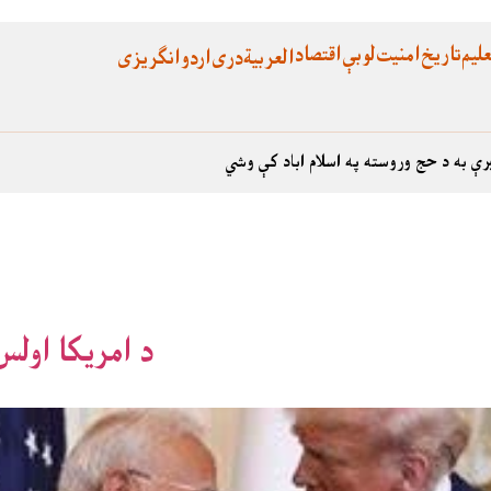
لیم
تاریخ
امنیت
لوبې
اقتصاد
العربية
دری
اردو
انگریزی
رې به د حج وروسته په اسلام اباد کې وشي
د امریکا اول