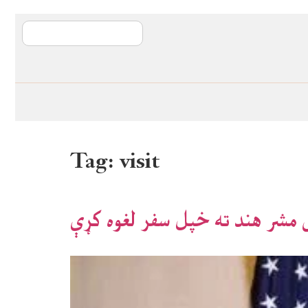
آی ایم ایف د پیټ
Tag:
visit
س مشر هند ته خپل سفر لغوه کړې