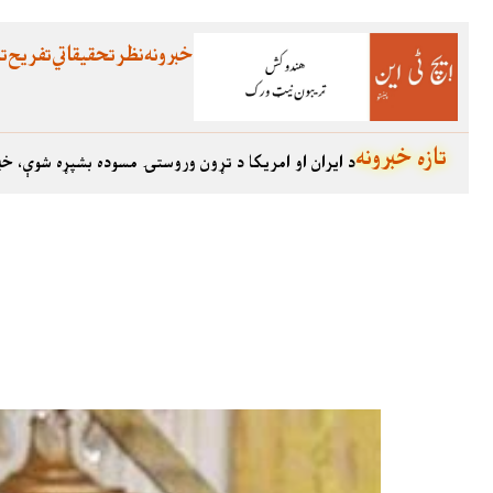
خبرونه
نظر
تحقیقاتي
تفریح
تع
تازه خبرونه
د ایران او امریکا د تړون وروستۍ مسوده بشپړه شوې، خب