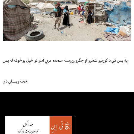
په یمن کې د کورنیو شخړو او جګړو وروسته متحده عربي اماراتو خپل پوځونه له یمن
څخه ویستلي دي