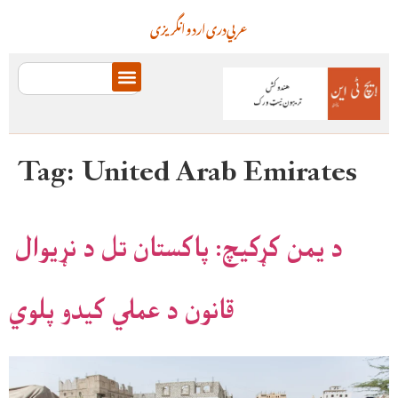
عربي
دری
اردو
انگریزی
Tag:
United Arab Emirates
د یمن کړکیچ: پاکستان تل د نړیوال
قانون د عملي کیدو پلوي