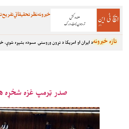
خبرونه
نظر
تحقیقاتي
تفریح
تع
تازه خبرونه
د ایران او امریکا د تړون وروستۍ مسوده بشپړه شوې، خب
صدر ټرمپ غزه شخړه هوارولو لپاره ۲۰ نکاتي ډرافټ کښې رد و بد