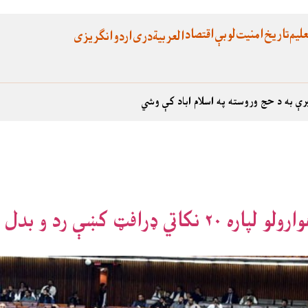
لیم
تاریخ
امنیت
لوبې
اقتصاد
العربية
دری
اردو
انگریزی
رې به د حج وروسته په اسلام اباد کې وشي
ل کړېدے ، خارجه وزير اسحاق ډار