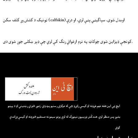
ټونیک د کشش وړ کلف سکن (calfskin) اوبدل شوی، سپاګیټي پټې لري، او درې
کونجې ډیزاین شوی چوکاټ په نرم ارغواني رنګ کې لري چې ډېر ښکلی جوړ شوی دی.
ايچ ټي اين هغه مهم غږونه او کيسې راوړو چې له مرکزي رسنيو پټ وي. زموږ خبري رښتيني او د پېښو
بشپړ پس منظر لري. هندکُش ټريبيون نيټورک له لرې پرتو سيمو نه مستقيم خبرونه او کيسې وړاندې
کوي