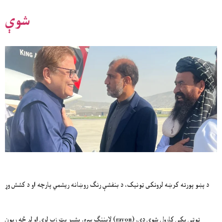
شوې
د پښو پورته کرښه لرونکی ټونیک، د بنفشې رنګ روښانه ریشمي پارچه او د کشش وړ
لایننګ سره. بشپړ پټ زپ لري او لږ څه ریون (rayon) ټوټې پکې کارول شوي دي.