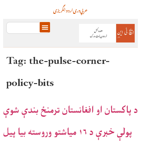
عربي
دری
اردو
انگریزی
Tag:
the-pulse-corner-
policy-bits
د پاکستان او افغانستان ترمنځ بندې شوې
پولې خبرې د ۱۶ میاشتو وروسته بیا پیل