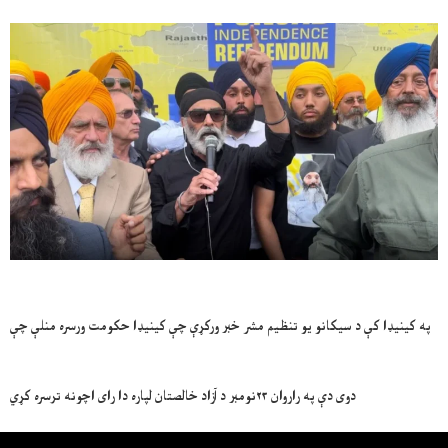
په کینیډا کې د سیکانو یو تنظیم مشر خبر ورکړې چې کینیډا حکومت ورسره منلې چې
دوی دې په راروان ۲۳نومبر د آزاد خالصتان لپاره دا رای اچونه ترسره کړي