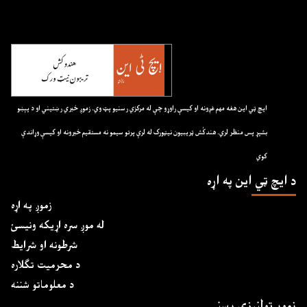
ايچ ټي اين هغه مهم غږونه او کيسې راوړو چې له مرکزي رسنيو پټ وي. زموږ خبري رښتيني او د پېښو
بشپړ پس منظر لري. هندکُش ټريبيون نيټورک له لرې پرتو سيمو نه مستقيم خبرونه او کيسې وړاندې
کوي
د ايچ ټي اين په اړه
زموږ په اړه
له موږ سره اړیکه ونیسئ
شرطونه او شرایط
د محرمیت تګلاره
د معلوماتو شننه
زموږ ټولنیزې رسنۍ