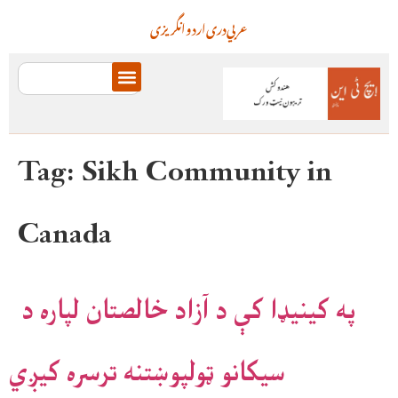
عربي
دری
اردو
انگریزی
Tag:
Sikh Community in
Canada
په کینیډا کې د آزاد خالصتان لپاره د
سیکانو ټولپوښتنه ترسره کیږي