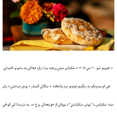
د خبرونو میز – ۲ مې ۲۰۲۵: د شکراین مېلې روحیه بیا د زاړه ډهاکې په بامونو ځلېدلې،
چې اوسیدونکو په رنګینو دودونو سره ولمانځله. د بنګالي کلینڈر د پوش میاشتې د پای
نښه، شکراین یا “پوش سنکرانتي” د یووالي او خوشحالۍ ورځ ده. په ناريندا کې کوڅې