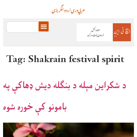
عربي
دری
اردو
انگریزی
Tag:
Shakrain festival spirit
د شکراین مېله د بنګله ديش ډهاکې په
بامونو کې خوره شوه