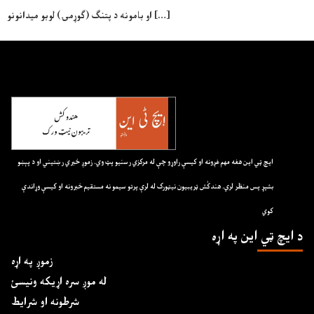
او بامونه د پتنگ (ګوړمۍ) لوبو میدانونو […]
ايچ ټي اين هغه مهم غږونه او کيسې راوړو چې له مرکزي رسنيو پټ وي. زموږ خبري رښتيني او د پېښو
بشپړ پس منظر لري. هندکُش ټريبيون نيټورک له لرې پرتو سيمو نه مستقيم خبرونه او کيسې وړاندې
کوي
د ايچ ټي اين په اړه
زموږ په اړه
له موږ سره اړیکه ونیسئ
شرطونه او شرایط