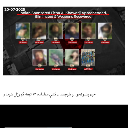
خېبرپښتونخوا او بلوچستان کښې عمليات، ۱۳ ترهه ګر وژلي شويدي