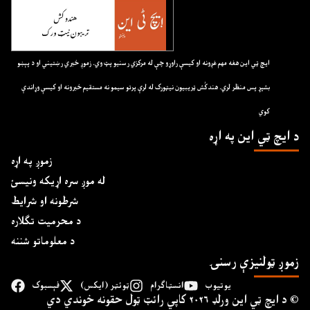
ايچ ټي اين هغه مهم غږونه او کيسې راوړو چې له مرکزي رسنيو پټ وي. زموږ خبري رښتيني او د پېښو
بشپړ پس منظر لري. هندکُش ټريبيون نيټورک له لرې پرتو سيمو نه مستقيم خبرونه او کيسې وړاندې
کوي
د ايچ ټي اين په اړه
زموږ په اړه
له موږ سره اړیکه ونیسئ
شرطونه او شرایط
د محرمیت تګلاره
د معلوماتو شننه
زموږ ټولنیزې رسنۍ
یوتیوب
انسټاګرام
ټوئټر (ایکس)
فېسبوک
د ايچ ټي اين وﺭلډ ۲۰۲۶ کاپي ﺭائټ ټول حقونه خوندي دي ©