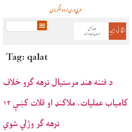
عربي
دری
اردو
انگریزی
Tag:
qalat
د فتنه هند مرستيال ترهه ګرو خلاف
کامياب عمليات، ملاکنډ او قلات کښې ۱۳
ترهه ګر وژلي شوي