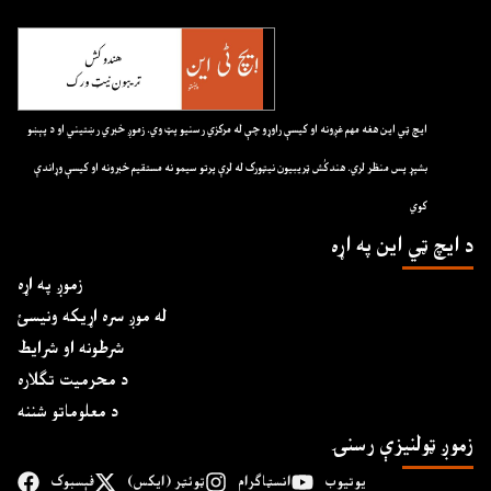
ايچ ټي اين هغه مهم غږونه او کيسې راوړو چې له مرکزي رسنيو پټ وي. زموږ خبري رښتيني او د پېښو
بشپړ پس منظر لري. هندکُش ټريبيون نيټورک له لرې پرتو سيمو نه مستقيم خبرونه او کيسې وړاندې
کوي
د ايچ ټي اين په اړه
زموږ په اړه
له موږ سره اړیکه ونیسئ
شرطونه او شرایط
د محرمیت تګلاره
د معلوماتو شننه
زموږ ټولنیزې رسنۍ
یوتیوب
انسټاګرام
ټوئټر (ایکس)
فېسبوک