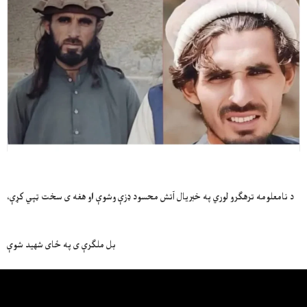
د نامعلومه ترهګرو لوري په خبریال آتش محسود ډزې وشوې او هغه ی سخت ټپي کړې،
بل ملګرې ی په ځای شهید شوې