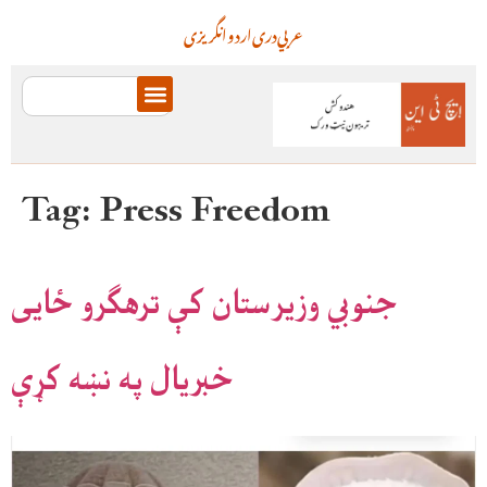
عربي
دری
اردو
انگریزی
Tag:
Press Freedom
جنوبي وزیرستان کې ترهګرو ځایی
خبریال په نښه کړې