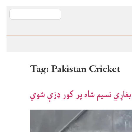
آی ایم ایف د پیټ
Tag:
Pakistan Cricket
بغاړي نسیم شاه پر کور ډزې شوي