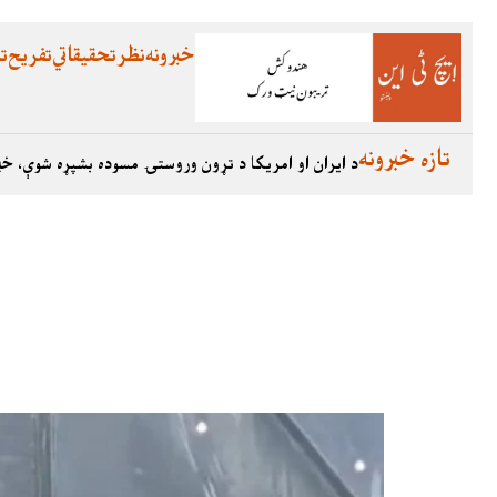
خبرونه
نظر
تحقیقاتي
تفریح
تع
تازه خبرونه
د ایران او امریکا د تړون وروستۍ مسوده بشپړه شوې، خب