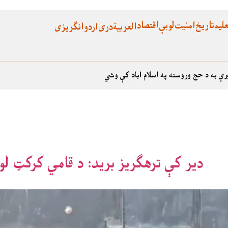
لیم
تاریخ
امنیت
لوبې
اقتصاد
العربية
دری
اردو
انگریزی
رې به د حج وروسته په اسلام اباد کې وشي
دیر کې ترهګریز برید: د قامي کرکټ لو