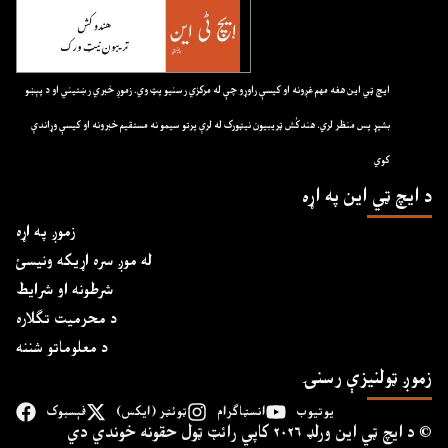
ايچ ټي اين هغه مهم غږونه او کيسې راوړو چې له مرکزي رسنيو پټ وي. زموږ خبري رښتيني او د پېښو
بشپړ پس منظر لري. هندکُش ټريبيون نيټورک له لرې پرتو سيمو نه مستقيم خبرونه او کيسې وړاندې
کوي
د ايچ ټي اين په اړه
زموږ په اړه
له موږ سره اړیکه ونیسئ
شرطونه او شرایط
د محرمیت تګلاره
د معلوماتو شننه
زموږ ټولنیزې رسنۍ
یوتیوب
انسټاګرام
ټوئټر (ایکس)
فېسبوک
د ايچ ټي اين وﺭلډ ۲۰۲۶ کاپي ﺭائټ ټول حقونه خوندي دي ©