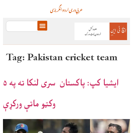
عربي
دری
اردو
انگریزی
Tag:
Pakistan cricket team
ايشيا کپ: پاکستان سری لنکا ته په ۵
وکټو ماتې ورکړې