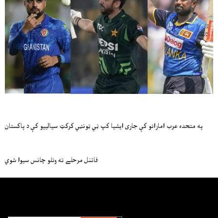
په متحده عرب اماراتو کې جاری ایشیا کپ ټي ټونټي کرکټ سیالییو کې د پاکستان
فائنل مرحلے ته وتلو چانس سيوا شوي