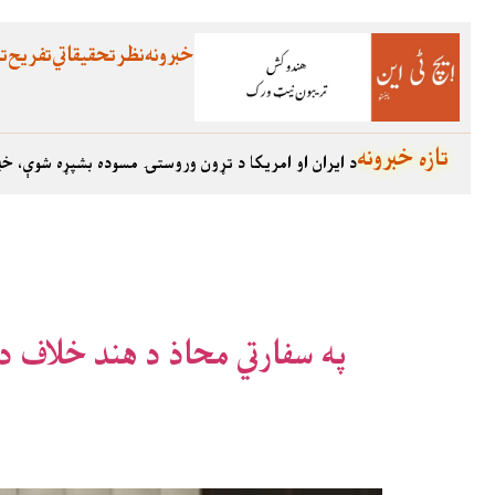
خبرونه
نظر
تحقیقاتي
تفریح
تع
تازه خبرونه
د ایران او امریکا د تړون وروستۍ مسوده بشپړه شوې، خب
په سفارتي محاذ د هند خلاف د 