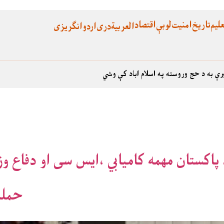
لیم
تاریخ
امنیت
لوبې
اقتصاد
العربية
دری
اردو
انگریزی
رې به د حج وروسته په اسلام اباد کې وشي
پاکستان مهمه کاميابي ،ايس سی او دفاع وز
حمله