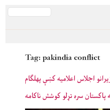
آی ایم ایف د پیټ
Tag:
pakindia conflict
یرانو اجلاس اعلاميه کښې پهلګام
 پاکستان سره تړلو کوشش ناکامه