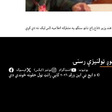
هند وزیر دفاع راج ناتھ سنګھ په مشترکه اعلامیه لاس ليک نه دې کړې
وږ ټولنیزې رسنۍ
یوتیوب
انسټاګرام
ټوئټر (ایکس)
فېسبوک
د ايچ ټي اين وﺭلډ ۲۰۲۶ کاپي ﺭائټ ټول حقونه خوندي دي ©