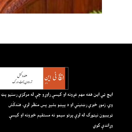
ايچ ټي اين هغه مهم غږونه او کيسې راوړو چې له مرکزي رسنيو پټ
وي. زموږ خبري رښتيني او د پېښو بشپړ پس منظر لري. هندکُش
ټريبيون نيټورک له لرې پرتو سيمو نه مستقيم خبرونه او کيسې
وړاندې کوي