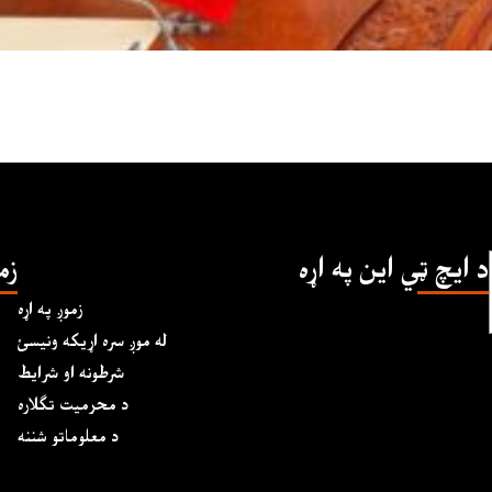
د ايچ ټي اين په اړه
زم
زموږ په اړه
له موږ سره اړیکه ونیسئ
شرطونه او شرایط
د محرمیت تګلاره
د معلوماتو شننه