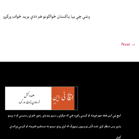
وشې چې بیا پاکستان ځواکونو هم ددې برید ځواب ورکړو
Next
→
ايچ ټي اين هغه مهم غږونه او کيسې راوړو چې له مرکزي رسنيو پټ وي. زموږ خبري رښتيني او د پېښو
بشپړ پس منظر لري. هندکُش ټريبيون نيټورک له لرې پرتو سيمو نه مستقيم خبرونه او کيسې وړاندې
کوي