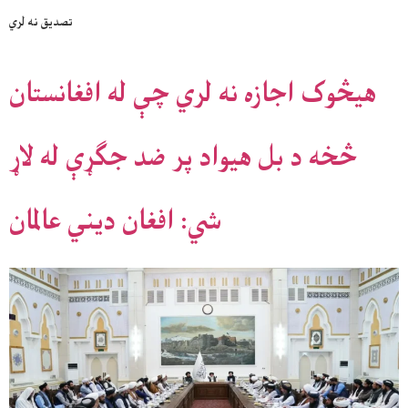
تصدیق نه لري
هیڅوک اجازه نه لري چې له افغانستان
څخه د بل هیواد پر ضد جګړې له لاړ
شي: افغان دیني عالمان