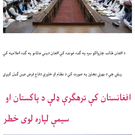
د افغان طالب چارواکو سره په ګډه غونډه کې افغان دیني عالمانو په ګډه اعلامیه کې
ویلي چې د بهرني تجاوز په صورت کې د نظام او خاورې دفاع فرض عین ګڼل کېږي
افغانستان کې ترهګرې ډلې د پاکستان او
سیمې لپاره لوی خطر