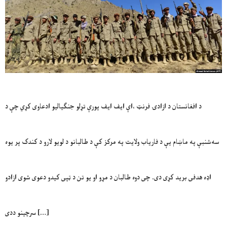
د افغانستان د ازادۍ فرنټ ،اې ایف ایف پورې تړلو جنګیالیو ادعاوی کړي چې د
سه‌شنبې په ماښام یې د فاریاب ولایت په مرکز کې د طالبانو د لویو لارو د کندک پر یوه
اډه هدفی برید کړی دی. چی دوه طالبان د مړو او یو تن د ټپی کیدو دعوی شوی ازادو
سرچینو ددی […]