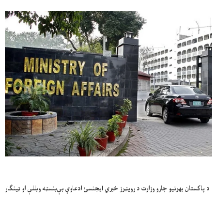
د پاکستان بهرنیو چارو وزارت د رویټرز خبري ایجنسئ ادعاوې بې‌بنسټه وبللې او ټینګار