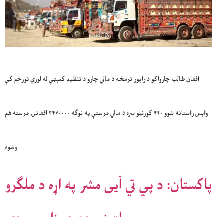
افغان طالب چارواکو د راپور ترمخه د مالي چارو د تنظیم کمېټې له لوري تورخم کې
واپس راستانه شوو ۴۲۰ کورنیو سره د مالي مرستې په توګه ۳۴۷۰۰۰۰ افغانۍ مرسته هم
وشوه
پاکستان: د پي تي آیی مشر په اړه د ملګرو