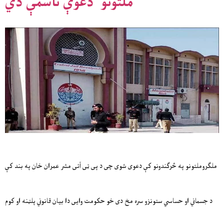
ملتونو دعوې ناسمې دي
ملګروملتونو په څرګندونو کې دعوی شوی چی د پی ټی آئی مشر عمران خان په بند کې
د جسماني او حساسي ستونزو سره مخ دی خو حکومت وایی دا بیان قانوني پلټنه او کوم