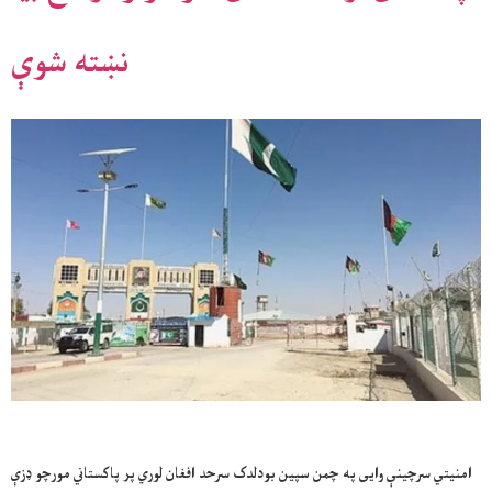
نښته شوې
امنیتي سرچینې وایی په چمن سپین بودلدک سرحد افغان لوري پر پاکستاني مورچو ډزې