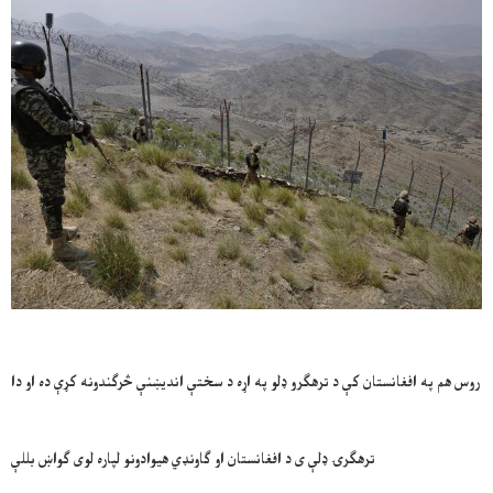
روس هم په افغانستان کې د ترهګرو ډلو په اړه د سختې اندیښنې څرګندونه کړې ده او دا
ترهګرۍ ډلې ی د افغانستان او ګاونډي هیوادونو لپاره لوی ګواښ بللې