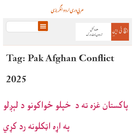
عربي
دری
اردو
انگریزی
Tag:
Pak Afghan Conflict
2025
پاکستان غزه ته د خپلو ځواکونو د لېږلو
په اړه اټکلونه رد کړي