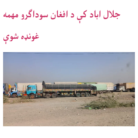
جلال اباد کې د افغان سوداګرو مهمه
غونډه شوې