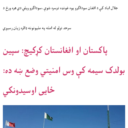
جلال اباد کې د افغان سوداګرو یوه غونډه ترسره شوې ،سوداګرو ویلي دي هره ورځ د
سرحد تړلو له امله په ملیونونه ډالره زیان رسیږي
پاکستان او افغانستان کړکیچ: سپین
بولدک سیمه کې وس امنیتي وضع ښه ده:
ځایی اوسیدونکي