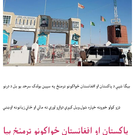
بیګا شپې د پاکستان او افغانستان ځواکونو ترمنځ په سپین بولدک سرحد یو بل د درنو
ډزو کولو خبرونه خپاره شول،ویل کیږي دواړو لوري ته مالي او ځاني زیانونه اوښتي
پاکستان او افغانستان ځواکونو ترمنځ بیا