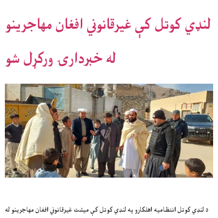
لنډي کوتل کې غیرقانوني افغان مهاجرینو
له خبردارۍ ورکړل شو
د لنډي کوتل انتظامیه اهلکارو په لنډي کوتل کې میشت غیرقانوني افغان مهاجرینو له