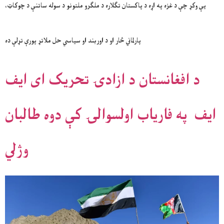
یې وکړ چې د غزه په اړه د پاکستان تګلاره د ملګرو ملتونو د سوله ساتنې د چوکاټ،
پارلماني څار او د اوربند او سیاسي حل ملاتړ پورې تړلې ده
د افغانستان د ازادۍ تحريک ای ایف
ایف په فاریاب اولسوالۍ کې دوه طالبان
وژلي