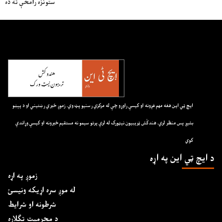
ستونزه رامخې ته ده
ايچ ټي اين هغه مهم غږونه او کيسې راوړو چې له مرکزي رسنيو پټ وي. زموږ خبري رښتيني او د پېښو
بشپړ پس منظر لري. هندکُش ټريبيون نيټورک له لرې پرتو سيمو نه مستقيم خبرونه او کيسې وړاندې
کوي
د ايچ ټي اين په اړه
زموږ په اړه
له موږ سره اړیکه ونیسئ
شرطونه او شرایط
د محرمیت تګلاره