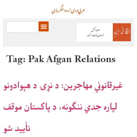
عربي
دری
اردو
انگریزی
Tag:
Pak Afgan Relations
غیرقانوني مهاجرین: د نړۍ د هېوادونو
لپاره جدي ننګونه، د پاکستان موقف
تأیید شو