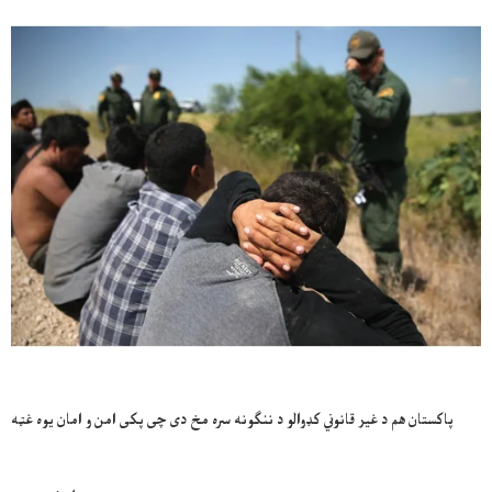
پاکستان هم د غیر قانوني کډوالو د ننګونه سره مخ دی چی پکی امن و امان یوه غټه