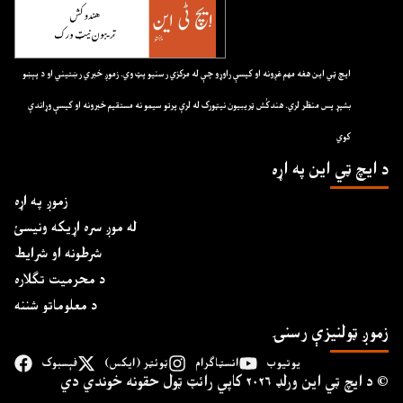
ايچ ټي اين هغه مهم غږونه او کيسې راوړو چې له مرکزي رسنيو پټ وي. زموږ خبري رښتيني او د پېښو
بشپړ پس منظر لري. هندکُش ټريبيون نيټورک له لرې پرتو سيمو نه مستقيم خبرونه او کيسې وړاندې
کوي
د ايچ ټي اين په اړه
زموږ په اړه
له موږ سره اړیکه ونیسئ
شرطونه او شرایط
د محرمیت تګلاره
د معلوماتو شننه
زموږ ټولنیزې رسنۍ
یوتیوب
انسټاګرام
ټوئټر (ایکس)
فېسبوک
د ايچ ټي اين وﺭلډ ۲۰۲۶ کاپي ﺭائټ ټول حقونه خوندي دي ©