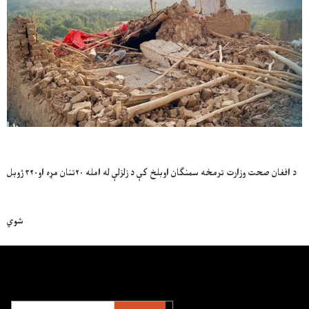
د افغان صحت وزارت ترمخه سمنګان اوبلخ کې د زلزلې له امله ۲۰تنان مړه او۳۲۰ ژوبل
شوي