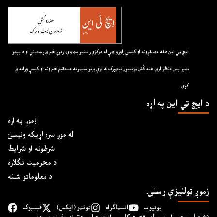
ايچ ټي اين هغه مهم غږونه او کيسې راوړو چې له مرکزي رسنيو پټ وي. زموږ خبري رښتيني او د پېښو
بشپړ پس منظر لري. هندکُش ټريبيون نيټورک له لرې پرتو سيمو نه مستقيم خبرونه او کيسې وړاندې
کوي
د ايچ ټي اين په اړه
زموږ په اړه
له موږ سره اړیکه ونیسئ
شرطونه او شرایط
د محرمیت تګلاره
د معلوماتو شننه
زموږ ټولنیزې رسنۍ
یوتیوب
انسټاګرام
ټوئټر (ایکس)
فېسبوک