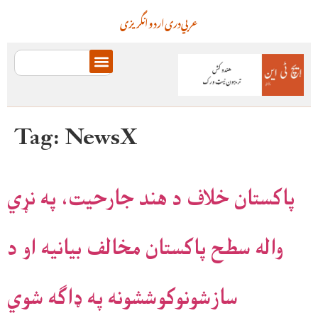
عربي
دری
اردو
انگریزی
Tag:
NewsX
پاکستان خلاف د هند جارحيت، په نړي
واله سطح پاکستان مخالف بيانيه او د
سازشونوکوششونه په ډاګه شوي