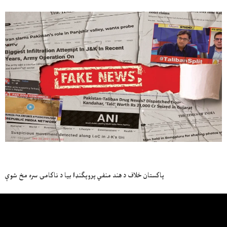
پاکستان خلاف د هند منفي پروپګنډا بيا د ناکامۍ سره مخ شوې