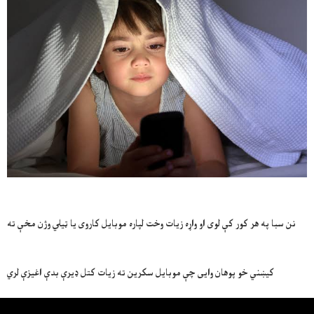
نن سبا په هر کور کې لوی او واړه زیات وخت لپاره موبایل کاروی یا ټیلي وژن مخې ته
کیښني خو پوهان وایی چې موبایل سکرین ته زیات کتل ډیرې بدې اغیزې لري