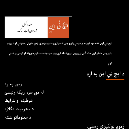
ايچ ټي اين هغه مهم غږونه او کيسې راوړو چې له مرکزي رسنيو پټ وي. زموږ خبري رښتيني او د پېښو
بشپړ پس منظر لري. هندکُش ټريبيون نيټورک له لرې پرتو سيمو نه مستقيم خبرونه او کيسې وړاندې
کوي
د ايچ ټي اين په اړه
زموږ په اړه
له موږ سره اړیکه ونیسئ
شرطونه او شرایط
د محرمیت تګلاره
د معلوماتو شننه
زموږ ټولنیزې رسنۍ