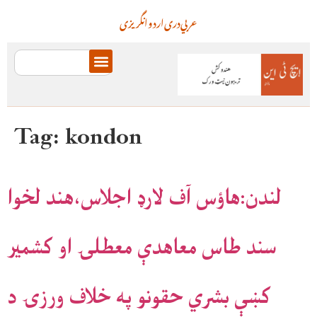
عربي
دری
اردو
انگریزی
Tag:
kondon
لندن:هاؤس آف لارډ اجلاس،هند لخوا
سند طاس معاهدې معطلۍ او کشمير
کښې بشري حقونو په خلاف ورزۍ د