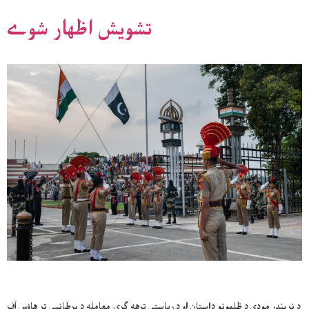
تشويش اظهار شوے
د نريندر مودي د ظلمونو داستان او د رياستې ترهه ګرۍ معامله د برطانيې تر هاؤس آف