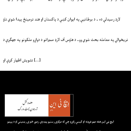
لارډ رسيدلې ده ۔ د برطانيې په ايوان کښې د پاکستان او هند ترمينځ پيدا شوي تاؤ
تريخوالي په معامله بحث شوي وو۔ د هاؤس آف لارډ ممبرانو د دواړو ملکونو په جهګړې د
تشويش اظهار کړې او […]
ايچ ټي اين هغه مهم غږونه او کيسې راوړو چې له مرکزي رسنيو پټ وي. زموږ خبري رښتيني او د پېښو