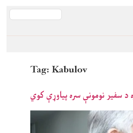
آی ایم ایف د پیټ
Tag:
Kabulov
ه د سفیر نومونې سره پیاوړې کوي