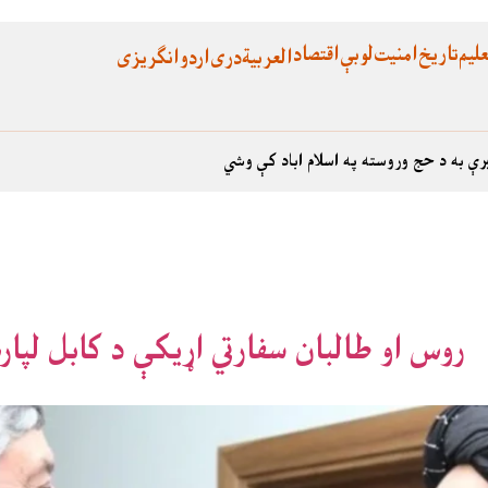
لیم
تاریخ
امنیت
لوبې
اقتصاد
العربية
دری
اردو
انگریزی
رې به د حج وروسته په اسلام اباد کې وشي
روس او طالبان سفارتي اړیکې د کابل لپار