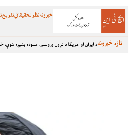
خبرونه
نظر
تحقیقاتي
تفریح
تع
تازه خبرونه
د ایران او امریکا د تړون وروستۍ مسوده بشپړه شوې، خب