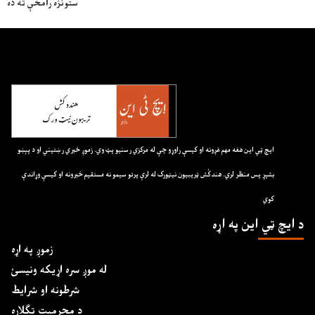
ستونزه رامخې ته ده
ايچ ټي اين هغه مهم غږونه او کيسې راوړو چې له مرکزي رسنيو پټ وي. زموږ خبري رښتيني او د پېښو
بشپړ پس منظر لري. هندکُش ټريبيون نيټورک له لرې پرتو سيمو نه مستقيم خبرونه او کيسې وړاندې
کوي
د ايچ ټي اين په اړه
زموږ په اړه
له موږ سره اړیکه ونیسئ
شرطونه او شرایط
د محرمیت تګلاره