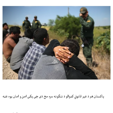
پاکستان هم د غیر قانوني کډوالو د ننګونه سره مخ دی چی پکی امن و امان یوه غټه