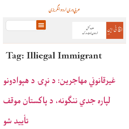
عربي
دری
اردو
انگریزی
Tag:
Illiegal Immigrant
غیرقانوني مهاجرین: د نړۍ د هېوادونو
لپاره جدي ننګونه، د پاکستان موقف
تأیید شو