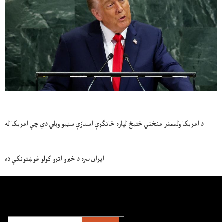
د امریکا ولسمشر منځني ختیځ لپاره ځانګړې استازې سټیو ویلي دي چې امریکا له
ایران سره د خبرو اترو کولو غوښتونکې ده