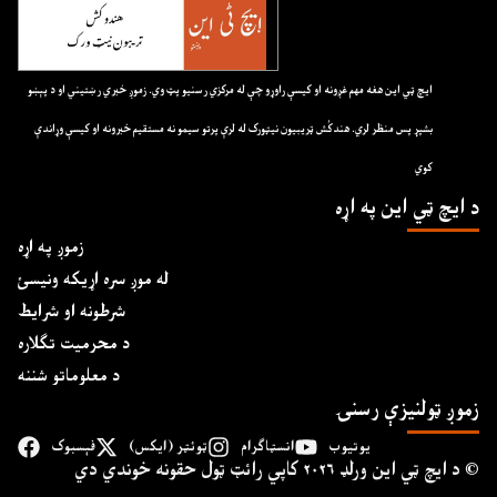
ايچ ټي اين هغه مهم غږونه او کيسې راوړو چې له مرکزي رسنيو پټ وي. زموږ خبري رښتيني او د پېښو
بشپړ پس منظر لري. هندکُش ټريبيون نيټورک له لرې پرتو سيمو نه مستقيم خبرونه او کيسې وړاندې
کوي
د ايچ ټي اين په اړه
زموږ په اړه
له موږ سره اړیکه ونیسئ
شرطونه او شرایط
د محرمیت تګلاره
د معلوماتو شننه
زموږ ټولنیزې رسنۍ
یوتیوب
انسټاګرام
ټوئټر (ایکس)
فېسبوک
د ايچ ټي اين وﺭلډ ۲۰۲۶ کاپي ﺭائټ ټول حقونه خوندي دي ©