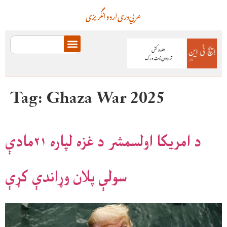
عربي
دری
اردو
انگریزی
Tag:
Ghaza War 2025
د امریکا اولسمشر د غزه لپاره ۲۱مادې
سولې پلان وړاندې کړې