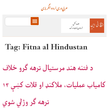
عربي
دری
اردو
انگریزی
Tag:
Fitna al Hindustan
د فتنه هند مرستيال ترهه ګرو خلاف
کامياب عمليات، ملاکنډ او قلات کښې ۱۳
ترهه ګر وژلي شوي