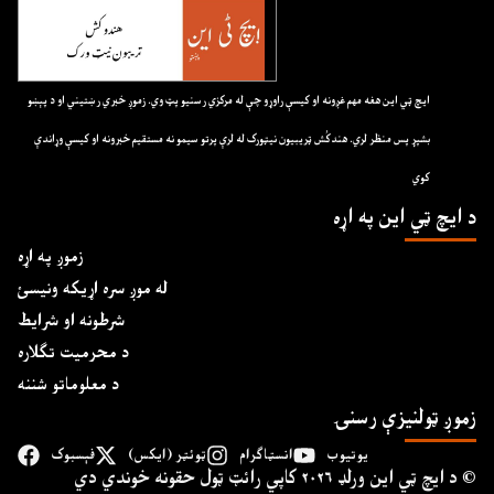
ايچ ټي اين هغه مهم غږونه او کيسې راوړو چې له مرکزي رسنيو پټ وي. زموږ خبري رښتيني او د پېښو
بشپړ پس منظر لري. هندکُش ټريبيون نيټورک له لرې پرتو سيمو نه مستقيم خبرونه او کيسې وړاندې
کوي
د ايچ ټي اين په اړه
زموږ په اړه
له موږ سره اړیکه ونیسئ
شرطونه او شرایط
د محرمیت تګلاره
د معلوماتو شننه
زموږ ټولنیزې رسنۍ
یوتیوب
انسټاګرام
ټوئټر (ایکس)
فېسبوک
د ايچ ټي اين وﺭلډ ۲۰۲۶ کاپي ﺭائټ ټول حقونه خوندي دي ©