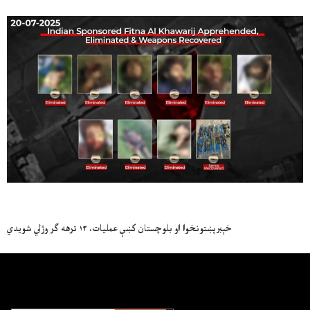
خېبرپښتونخوا او بلوچستان کښې عمليات، ۱۳ ترهه ګر وژلي شويدي