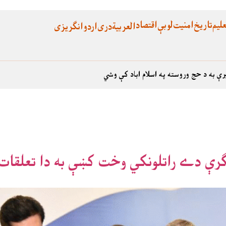
لیم
تاریخ
امنیت
لوبې
اقتصاد
العربية
دری
اردو
انگریزی
رې به د حج وروسته په اسلام اباد کې وشي
لګرې دے راتلونکي وخت کښې به دا تعلقا