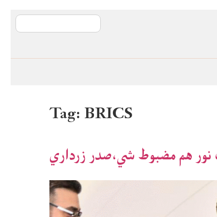
آی ایم ایف د پیټ
Tag:
BRICS
ت نور هم مضبوط شي،صدر زرداري