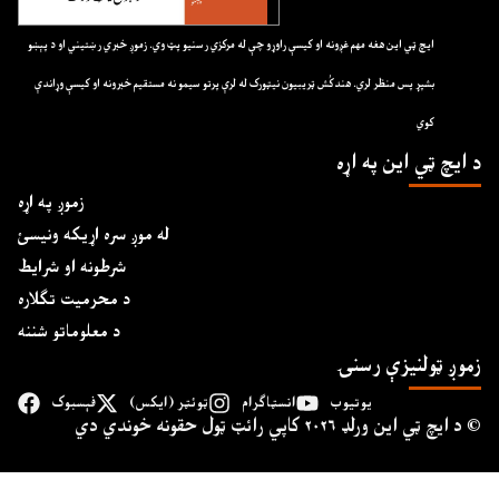
ايچ ټي اين هغه مهم غږونه او کيسې راوړو چې له مرکزي رسنيو پټ وي. زموږ خبري رښتيني او د پېښو
بشپړ پس منظر لري. هندکُش ټريبيون نيټورک له لرې پرتو سيمو نه مستقيم خبرونه او کيسې وړاندې
کوي
د ايچ ټي اين په اړه
زموږ په اړه
له موږ سره اړیکه ونیسئ
شرطونه او شرایط
د محرمیت تګلاره
د معلوماتو شننه
زموږ ټولنیزې رسنۍ
یوتیوب
انسټاګرام
ټوئټر (ایکس)
فېسبوک
د ايچ ټي اين وﺭلډ ۲۰۲۶ کاپي ﺭائټ ټول حقونه خوندي دي ©