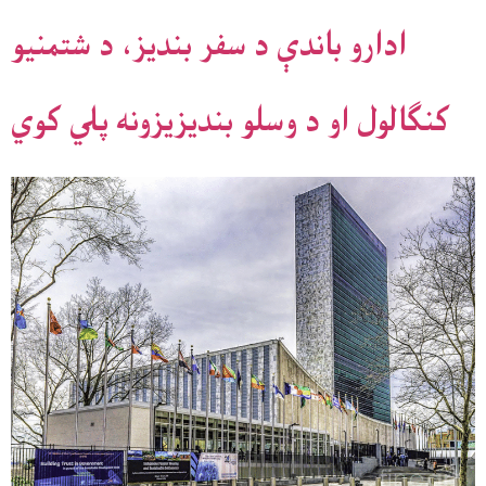
ادارو باندې د سفر بندیز، د شتمنیو
کنګالول او د وسلو بندیزیزونه پلي کوي