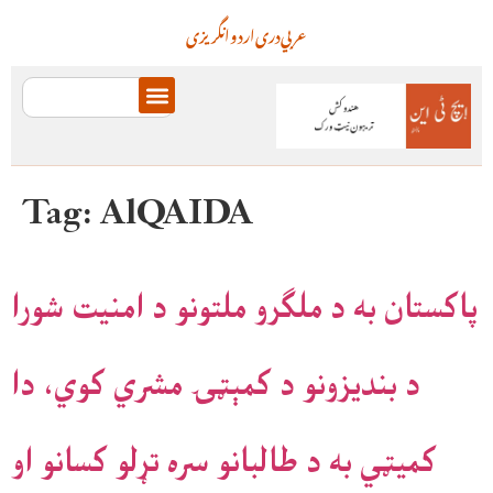
عربي
دری
اردو
انگریزی
Tag:
AlQAIDA
پاکستان به د ملګرو ملتونو د امنیت شورا
د بندیزونو د کمېټۍ مشري کوي، دا
کمیټي به د طالبانو سره تړلو کسانو او