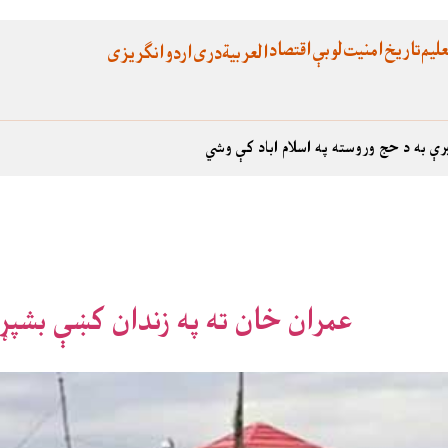
لیم
تاریخ
امنیت
لوبې
اقتصاد
العربية
دری
اردو
انگریزی
رې به د حج وروسته په اسلام اباد کې وشي
عمران خان ته په زندان کښې بشپړ 