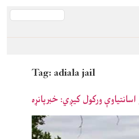
آی ایم ایف د پیټ
Tag:
adiala jail
اسانتیاوې ورکول کیږي: خبرپانړه