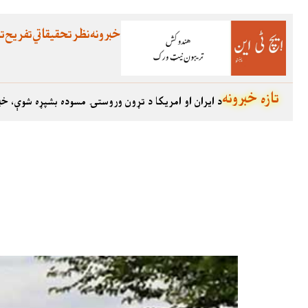
خبرونه
نظر
تحقیقاتي
تفریح
تع
تازه خبرونه
د ایران او امریکا د تړون وروستۍ مسوده بشپړه شوې، خب