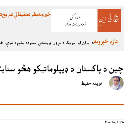
خبرونه
نظر
تحقیقاتي
تفریح
تع
تازه خبرونه
د ایران او امریکا د تړون وروستۍ مسوده بشپړه شوې، خب
چین د پاکستان د ډیپلوماتیکو هڅو ستاین
فریده حفيظ
May 16, 2026