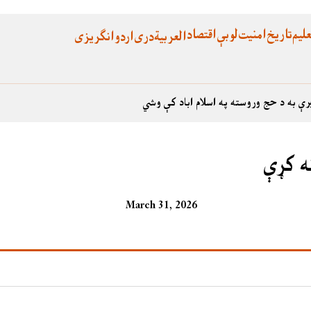
لیم
تاریخ
امنیت
لوبې
اقتصاد
العربية
دری
اردو
انگریزی
رې به د حج وروسته په اسلام اباد کې وشي
ه کړې
March 31, 2026