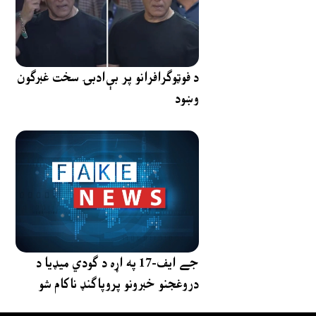
د فوټوګرافرانو پر بې‌ادبۍ سخت غبرګون
وښود
جے ایف-17 په اړه د ګودي میډیا د
دروغجنو خبرونو پروپاګنډ ناکام شو