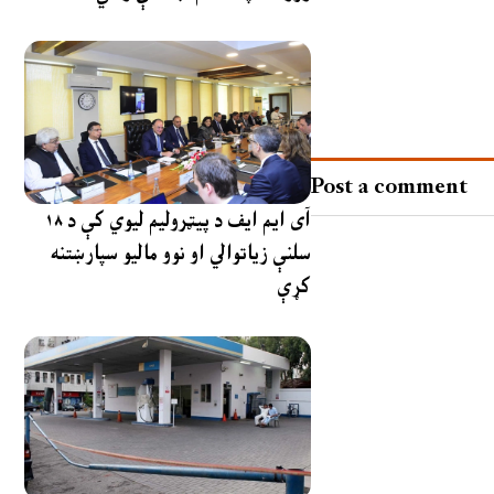
Post a comment
آی ایم ایف د پیټرولیم لیوي کې د ۱۸
سلنې زیاتوالي او نوو مالیو سپارښتنه
کړې