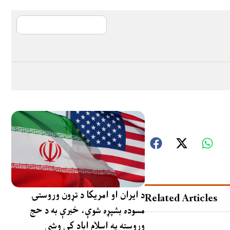
آی ایم ایف د پیټ
د ایران او امریکا د تړون وروستۍ
Related Articles
مسوده بشپړه شوې، خبرې به د حج
وروسته په اسلام اباد کې وشي