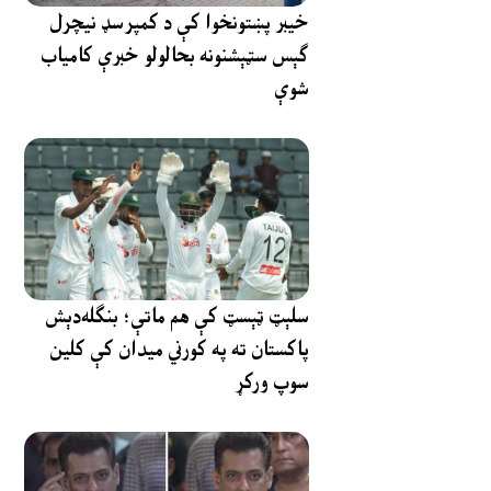
خیبر پښتونخوا کې د کمپرسډ نیچرل
ګېس سټېشنونه بحالولو خبرې کامیاب
شوې
سلېټ ټېسټ کې هم ماتې؛ بنګله‌دېش
پاکستان ته په کورني میدان کې کلین
سوپ ورکړ