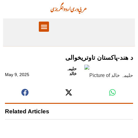
عربي
دری
اردو
انگریزی
پالیسۍ برخې
معلوماتي تحلیل
د هند-پاکستان تاوتريخوالی
حلیمہ
خالد
May 9, 2025
Related Articles