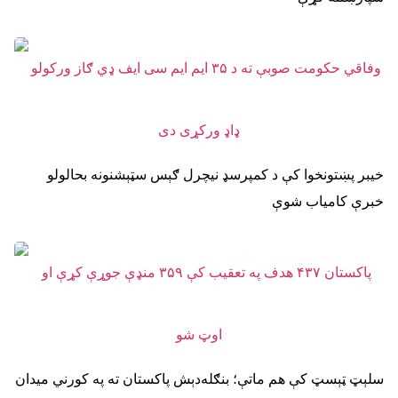
خیبر پښتونخوا کې د کمپرسډ نیچرل ګېس سټېشنونه بحالولو
خبرې کامیاب شوې
سلېټ ټېسټ کې هم ماتې؛ بنګله‌دېش پاکستان ته په کورني میدان