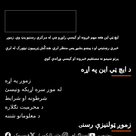
ايچ ټي اين هغه مهم غږونه او کيسې راوړو چې له مرکزي رسنيو پټ وي. زموږ
خبري رښتيني او د پېښو بشپړ پس منظر لري. هندکُش ټريبيون نيټورک له لرې
پرتو سيمو نه مستقيم خبرونه او کيسې وړاندې کوي
د ايچ ټي اين په اړه
زموږ په اړه
له موږ سره اړیکه ونیسئ
شرطونه او شرایط
د محرمیت تګلاره
د معلوماتو شننه
زموږ ټولنیزې رسنۍ
یوتیوب
انسټاګرام
ټوئټر (ایکس)
فېسبوک