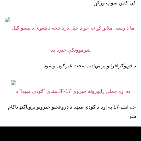
کې کلین سوپ ورکړ
د فوټوګرافرانو پر بې‌ادبۍ سخت غبرګون وښود
جے ایف-17 په اړه د ګودي میډیا د دروغجنو خبرونو پروپاګنډ ناکام
شو