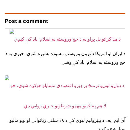
Post a comment
د ایران او امریکا د تړون وروستۍ مسوده بشپړه شوې، خبرې به د
حج وروسته په اسلام اباد کې وشي
آی ایم ایف د پیټرولیم لیوي کې د ۱۸ سلنې زیاتوالي او نوو مالیو
سپارښتنه کړې