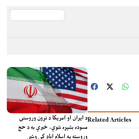
آی ایم ایف د پیټ
د ایران او امریکا د تړون وروستۍ
Related Articles
مسوده بشپړه شوې، خبرې به د حج
وروسته په اسلام اباد کې وشي