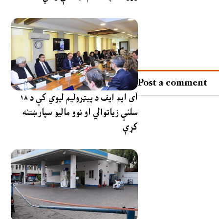
Post a comment
آی ایم ایف د پیټرولیم لیوي کې د ۱۸
سلنې زیاتوالي او نوو مالیو سپارښتنه
کړې