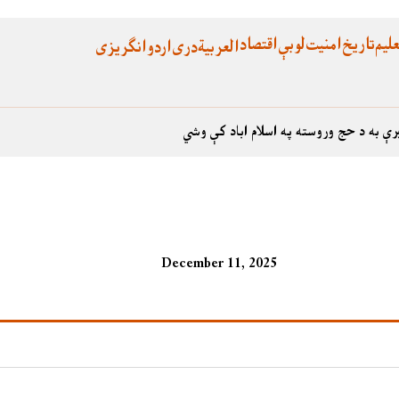
لیم
تاریخ
امنیت
لوبې
اقتصاد
العربية
دری
اردو
انگریزی
رې به د حج وروسته په اسلام اباد کې وشي
December 11, 2025