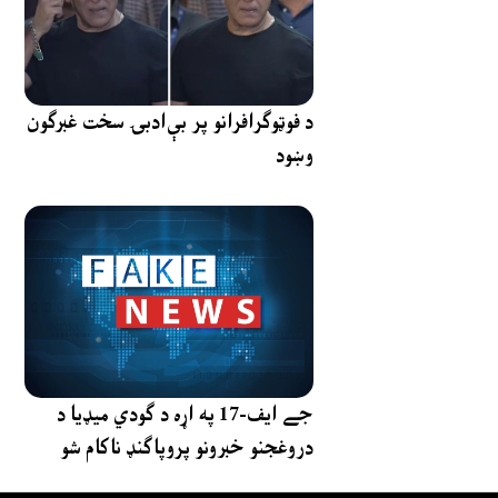
د فوټوګرافرانو پر بې‌ادبۍ سخت غبرګون
وښود
جے ایف-17 په اړه د ګودي میډیا د
دروغجنو خبرونو پروپاګنډ ناکام شو