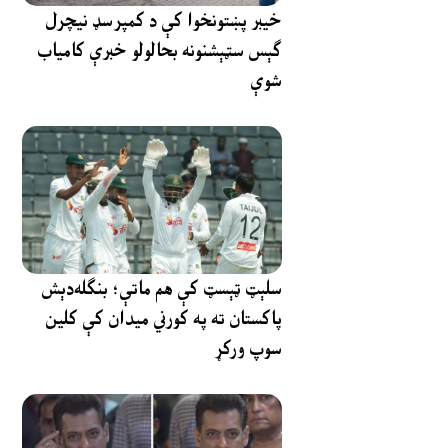
خیبر پښتونخوا کې د کمپرسډ نیچرل
ګېس سټېشنونه بحالولو خبرې کامیاب
شوې
سلېټ ټېسټ کې هم ماتې؛ بنګله‌دېش
پاکستان ته په کورني میدان کې کلین
سوپ ورکړ