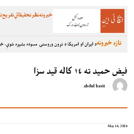
خبرونه
نظر
تحقیقاتي
تفریح
تع
تازه خبرونه
د ایران او امریکا د تړون وروستۍ مسوده بشپړه شوې، خب
فيض حميد ته ١٤ کاله قيد سزا
abdul basit
May 16, 2026