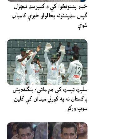
خیبر پښتونخوا کې د کمپرسډ نیچرل
ګېس سټېشنونه بحالولو خبرې کامیاب
شوې
سلېټ ټېسټ کې هم ماتې؛ بنګله‌دېش
پاکستان ته په کورني میدان کې کلین
سوپ ورکړ