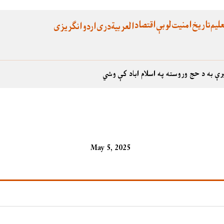
لیم
تاریخ
امنیت
لوبې
اقتصاد
العربية
دری
اردو
انگریزی
رې به د حج وروسته په اسلام اباد کې وشي
May 5, 2025