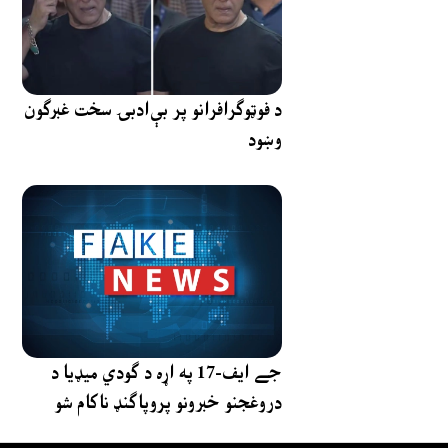
د فوټوګرافرانو پر بې‌ادبۍ سخت غبرګون
وښود
جے ایف-17 په اړه د ګودي میډیا د
دروغجنو خبرونو پروپاګنډ ناکام شو