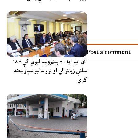
Post a comment
آی ایم ایف د پیټرولیم لیوي کې د ۱۸
سلنې زیاتوالي او نوو مالیو سپارښتنه
کړې