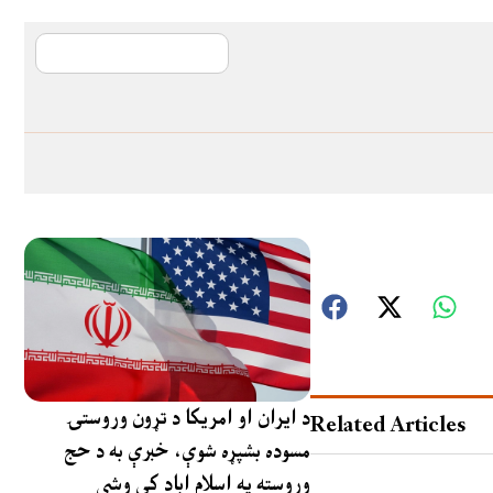
آی ایم ایف د پیټ
د ایران او امریکا د تړون وروستۍ
Related Articles
مسوده بشپړه شوې، خبرې به د حج
وروسته په اسلام اباد کې وشي