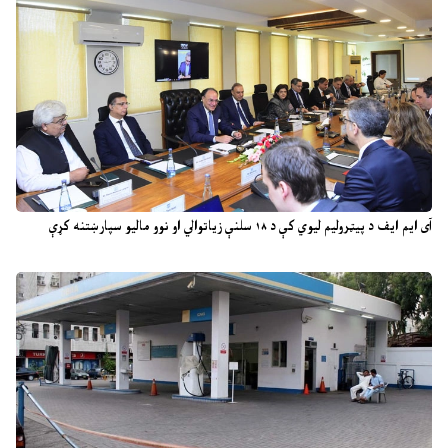
آی ایم ایف د پیټرولیم لیوي کې د ۱۸ سلنې زیاتوالي او نوو مالیو سپارښتنه کړې