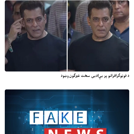
د فوټوګرافرانو پر بې‌ادبۍ سخت غبرګون وښود