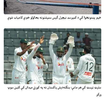
خیبر پښتونخوا کې د کمپرسډ نیچرل ګېس سټېشنونه بحالولو خبرې کامیاب شوې
سلېټ ټېسټ کې هم ماتې؛ بنګله‌دېش پاکستان ته په کورني میدان کې کلین سوپ
ورکړ