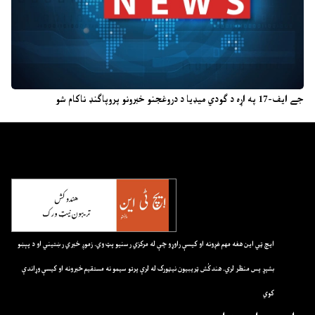
جے ایف-17 په اړه د ګودي میډیا د دروغجنو خبرونو پروپاګنډ ناکام شو
ايچ ټي اين هغه مهم غږونه او کيسې راوړو چې له مرکزي رسنيو پټ وي. زموږ خبري رښتيني او د پېښو
بشپړ پس منظر لري. هندکُش ټريبيون نيټورک له لرې پرتو سيمو نه مستقيم خبرونه او کيسې وړاندې
کوي