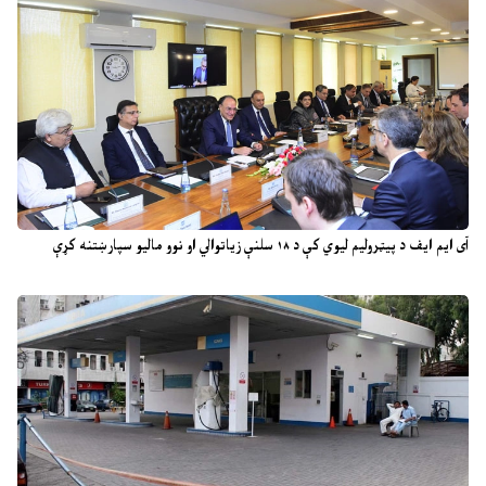
آی ایم ایف د پیټرولیم لیوي کې د ۱۸ سلنې زیاتوالي او نوو مالیو سپارښتنه کړې