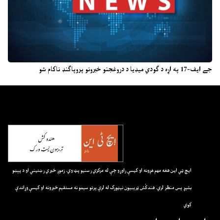
جے ایف-17 په اړه د ګودي میډیا د دروغجنو خبرونو پروپاګنډ ناکام شو
ايچ ټي اين هغه مهم غږونه او کيسې راوړو چې له مرکزي رسنيو پټ وي. زموږ خبري رښتيني او د پېښو
بشپړ پس منظر لري. هندکُش ټريبيون نيټورک له لرې پرتو سيمو نه مستقيم خبرونه او کيسې وړاندې
کوي