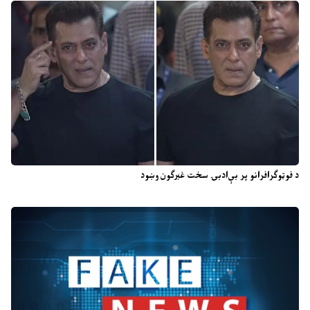
د فوټوګرافرانو پر بې‌ادبۍ سخت غبرګون وښود