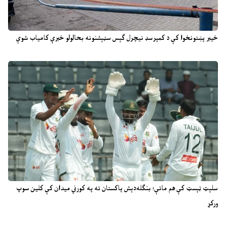
خیبر پښتونخوا کې د کمپرسډ نیچرل ګېس سټېشنونه بحالولو خبرې کامیاب شوې
سلېټ ټېسټ کې هم ماتې؛ بنګله‌دېش پاکستان ته په کورني میدان کې کلین سوپ
ورکړ