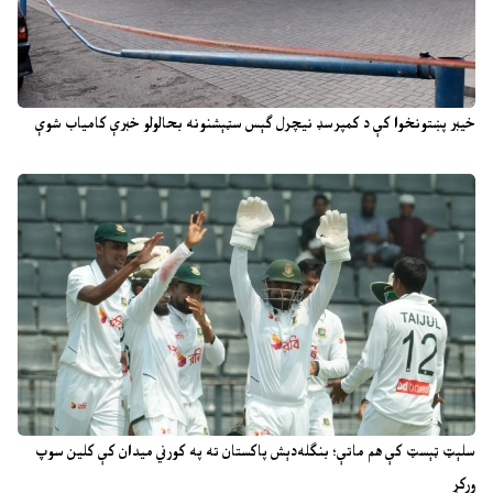
خیبر پښتونخوا کې د کمپرسډ نیچرل ګېس سټېشنونه بحالولو خبرې کامیاب شوې
سلېټ ټېسټ کې هم ماتې؛ بنګله‌دېش پاکستان ته په کورني میدان کې کلین سوپ
ورکړ