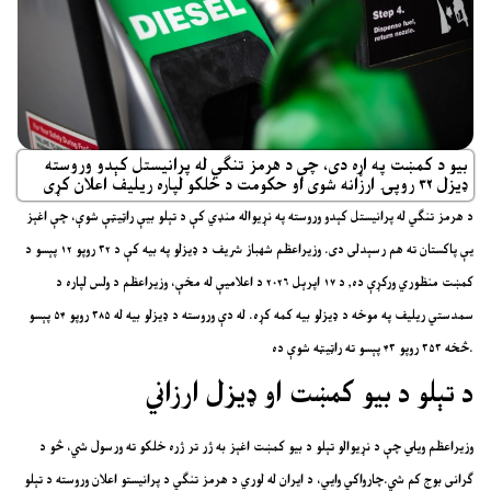
بیو د کمښت په اړه دی، چې د هرمز تنګي له پرانیستل کېدو وروسته
ډیزل ۳۲ روپۍ ارزانه شوی او حکومت د خلکو لپاره ریلیف اعلان کړی
د هرمز تنګي له پرانیستل کېدو وروسته په نړیواله منډي کې د تېلو بیې راټیټې شوې، چې اغېز
یې پاکستان ته هم رسېدلی دی. وزیراعظم شهباز شریف د ډیزلو په بیه کې د ۳۲ روپو ۱۲ پېسو د
کمښت منظوري ورکړې ده, د ۱۷ اپرېل ۲۰۲۶ د اعلامیې له مخې، وزیراعظم د ولس لپاره د
سمدستي ریلیف په موخه د ډیزلو بیه کمه کړه. له دې وروسته د ډیزلو بیه له ۳۸۵ روپو ۵۴ پېسو
څخه ۳۵۳ روپو ۴۳ پېسو ته راټیټه شوې ده.
د تېلو د بیو کمښت او ډیزل ارزاني
وزیراعظم ویلي چې د نړیوالو تېلو د بیو کمښت اغېز به ژر تر ژره خلکو ته ورسول شي، څو د
ګرانی بوج کم شي.چارواکي وايي، د ایران له لوري د هرمز تنګي د پرانیستو اعلان وروسته د تېلو