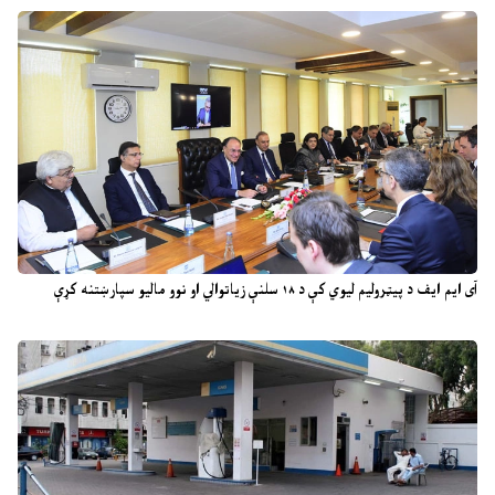
آی ایم ایف د پیټرولیم لیوي کې د ۱۸ سلنې زیاتوالي او نوو مالیو سپارښتنه کړې