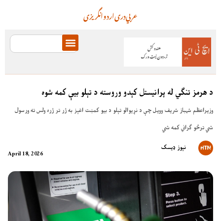
عربي
دری
اردو
انگریزی
د هرمز تنګي له پرانیستل کېدو وروسته د تېلو بیې کمه شوه
وزیراعظم شہباز شریف وویل چې د نړیوالو تېلو د بیو کمښت اغېز به ژر تر ژره ولس ته ورسول
شي ترڅو ګراني کمه شي
نېوز ډیسک
April 18, 2026