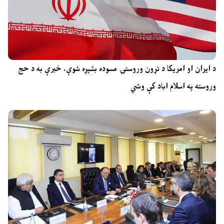
د ایران او امریکا د تړون وروستۍ مسوده بشپړه شوې، خبرې به د حج
وروسته په اسلام اباد کې وشي