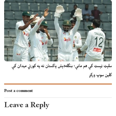
سلېټ ټېسټ کې هم ماتې؛ بنګله‌دېش پاکستان ته په کورني میدان کې
کلین سوپ ورکړ
Post a comment
Leave a Reply