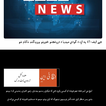
جے ایف-17 په اړه د ګودي میډیا د دروغجنو خبرونو پروپاګنډ ناکام شو
ايچ ټي اين هغه مهم غږونه او کيسې راوړو چې له مرکزي رسنيو پټ وي. زموږ خبري رښتيني او د پېښو
بشپړ پس منظر لري. هندکُش ټريبيون نيټورک له لرې پرتو سيمو نه مستقيم خبرونه او کيسې وړاندې