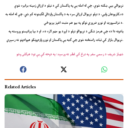
نړیوالې بیې ښکته شوې، چې له امله یې په پاکستان کې د تیلو د ارزاني زمینه برابره شوې
ده,کارپوهان وايي، د تېلو نړیوال ارزاني سره به د پاکستان وارداتي لګښتونه کم شي، چې له امله به
د ترانسپورټ او نورو ضروري توکو په بیو هم مثبت اغېز پرېوځي.
یادونه دا ده چې هرمز تنګی د نړیوالو تېلو د لېږد یو مهم لاره ده، او د بیا پرانیستو وروسته په
نړیوال بازار کې ثبات رامنځته شوی چې ګټه یې پاکستان او نورو واردوونکو هېوادونو ته رسېږي.
شهباز شریف د رسمي سفر په ترڅ کې قطر ته ورسېد؛ په دوحه کې یې تود هرکلی وشو
Related Articles