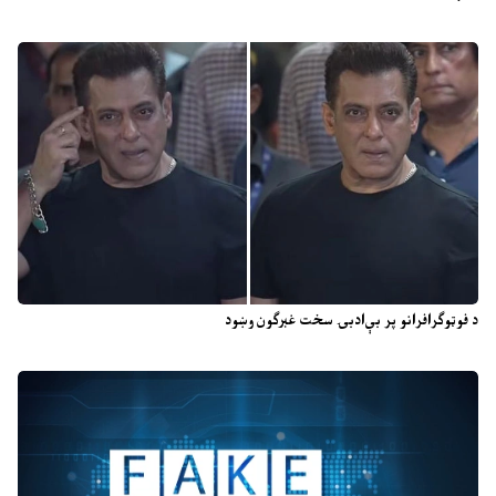
د فوټوګرافرانو پر بې‌ادبۍ سخت غبرګون وښود