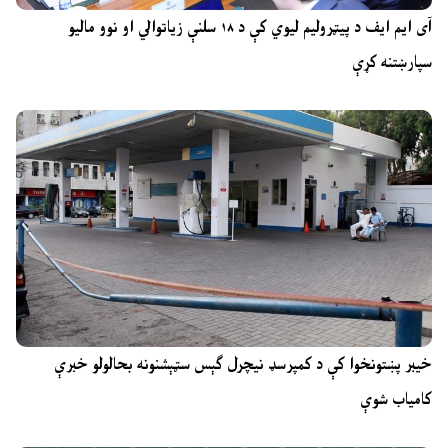
آی ایم ایف د پیټرولیم لیوي کې د ۱۸ سلنې زیاتوالي او نوو مالیو
سپارښتنه کړې
خیبر پښتونخوا کې د کمپرسډ نیچرل ګېس سټېشنونه بحالولو خبرې
کامیاب شوې