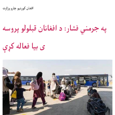
افغان کورنیو چارو وزارت
په جرمني فشار: د افغانان قبلولو پروسه
ی بیا فعاله کړې