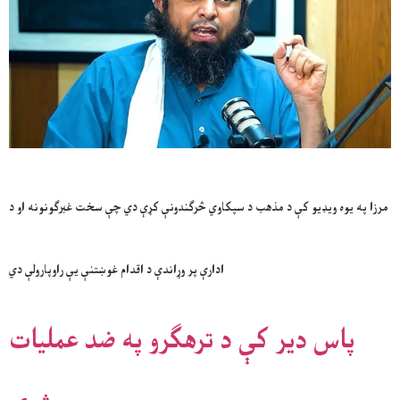
مرزا په یوه ویډیو کې د مذهب د سپکاوي څرګندونې کړې دي چې سخت غبرګونونه او د
ادارې پر وړاندې د اقدام غوښتنې یې راوپارولې دي
پاس دیر کې د ترهګرو په ضد عملیات