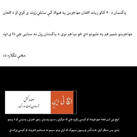
پاکستان د ۴۰ کالو زیات افغان مهاجرین په هیواد کې ساتلي،ژوند ی کړې او د افغان
مهاجرینو شمیر هم په ملیونو دې خو بیا هم نړۍ د پاکستان رول نه ستایی چې دا ی دوه
مخې تګلاره ده.
ايچ ټي اين هغه مهم غږونه او کيسې راوړو چې له مرکزي رسنيو پټ وي. زموږ خبري رښتيني او د پېښو
بشپړ پس منظر لري. هندکُش ټريبيون نيټورک له لرې پرتو سيمو نه مستقيم خبرونه او کيسې وړاندې