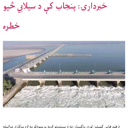
خبردارۍ: پنجاب کې د سیلابي څپو
خطره
د هند هایی کمیشن لوری پاکستان ته د سیندونو اوبه پریښودلو په اړه سرکاري مراسله