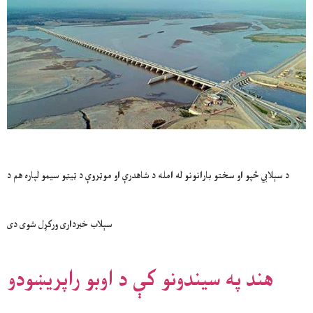
د سېلابي څپو او سختو بارانونو له امله د شاهدرې او موټروې د ټيټو سيمو لپاره هم د
سېلاب خبرداری ورکړل شوی دی
هند په سیندونو کې د اوبو راپریښودو