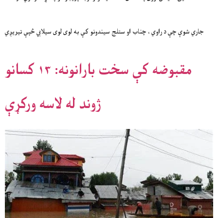
جاري شوې چې د راوي ، چناب او ستلج سیندونو کې به لوی لوی سیلابي څپې تیریږي
مقبوضه کې سخت بارانونه: ۱۳ کسانو
ژوند له لاسه ورکړې