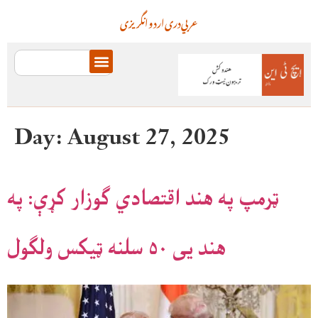
عربي
دری
اردو
انگریزی
Day:
August 27, 2025
ټرمپ په هند اقتصادي ګوزار کړې: په
هند یی ۵۰ سلنه ټیکس ولګول