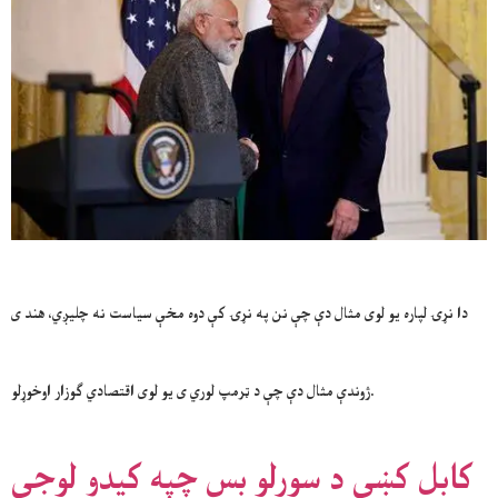
دا نړۍ لپاره یو لوی مثال دې چې نن په نړۍ کې دوه مخې سیاست نه چلیږي، هند ی
ژوندې مثال دې چې د ټرمپ لوري ی یو لوی اقتصادي ګوزار اوخوړلو.
کابل کښې د سورلو بس چپه کيدو لوجې