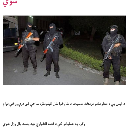
شوي
د ایس پي د معلوماتو ترمخه عملیات د شاوخوا شل کیلومتره ساحې کې درې ورځې دوام
وکړ. په عملیاتو کې د فتنۀ الخوارج نهه وسله وال وژل شوي