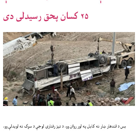
۲۵ کسان پحق رسيدلی دی
بس د قندهار ښار نه کابل په لور روان وو، د تيز رفتارۍ لوجې د سړک نه لويدلې وو،