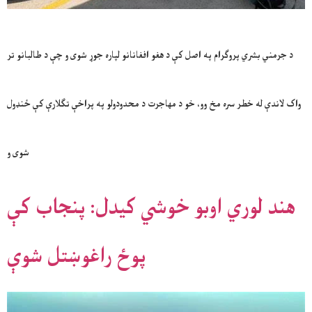
د جرمني بشري پروګرام په اصل کې د هغو افغانانو لپاره جوړ شوی و چې د طالبانو تر
واک لاندې له خطر سره مخ وو، خو د مهاجرت د محدودولو په پراخې تګلارې کې ځنډول
شوی و
هند لوري اوبو خوشي کیدل: پنجاب کې
پوځ راغوښتل شوې