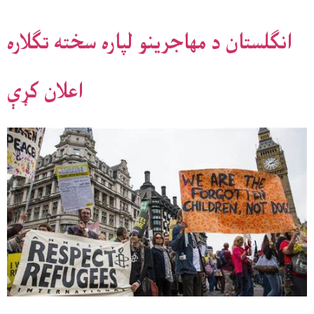
انګلستان د مهاجرینو لپاره سخته تګلاره
اعلان کړې