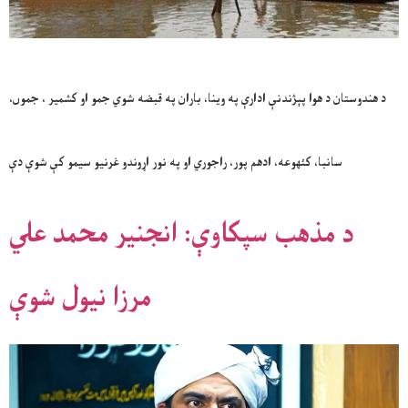
د هندوستان د هوا پېژندنې ادارې په وینا، باران په قبضه شوي جمو او کشمیر ، جموں،
سانبا، کٹھوعه، ادهم پور، راجوري او په نور اړوندو غرنیو سیمو کې شوې دې
د مذهب سپکاوې: انجنیر محمد علي
مرزا نیول شوې