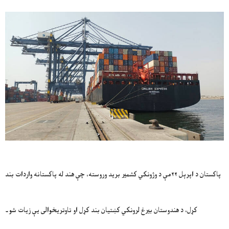
پاکستان د اپرېل ۲۲مې د وژونکي کشمير بريد وروسته، چې هند له پاکستانه واردات بند
کړل، د هندوستان بيرغ لرونکي کښتیان بند کړل او تاوتریخوالی یې زيات شو۔