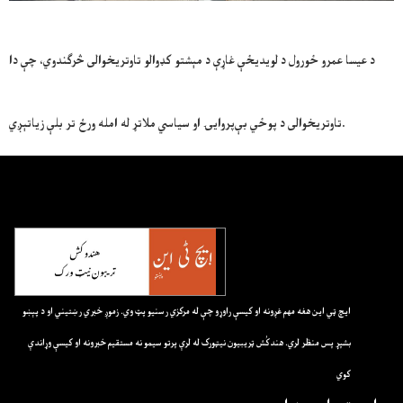
د عیسا عمرو ځورول د لویدیځې غاړې د مېشتو کډوالو تاوتریخوالی څرګندوي، چې دا
تاوتریخوالی د پوځي بې‌پروايۍ او سیاسي ملاتړ له امله ورځ تر بلې زیاتېږي.
ايچ ټي اين هغه مهم غږونه او کيسې راوړو چې له مرکزي رسنيو پټ وي. زموږ خبري رښتيني او د پېښو
بشپړ پس منظر لري. هندکُش ټريبيون نيټورک له لرې پرتو سيمو نه مستقيم خبرونه او کيسې وړاندې
کوي