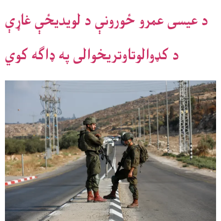
د عیسی عمرو ځورونې د لویديځې غاړې
د کډوالوتاوتریخوالی په ډاګه کوي