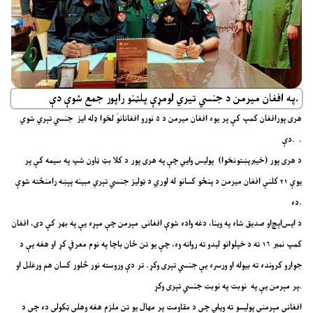
په افغان میرمن د جنسي تیري لومړې پلټنو راپور جمع شوې دې.
هری پورافغان کمپ کې پر یوه افغان میرمن د ۵ نورو افغانانوً لخوا ډله ایز جنسي تېري شوي
دې. .
د هری پور (خیبرپښتونخوا) پولیس وايي چې په هری پور د کلا بټ ټاون شپ په سیمه کې پر
یوې ۲۱ کلنې افغان میرمن د پنځو کسانو له لوري د ټولیز جنسي تېري مبینه پېښه رامنځته شوې
ده.
د ایس‌اېچ‌او صدیق شاه په وینا، دغه واده شوې افغانۍ مېرمن چې مېړه یې په بهر کې دی، افغان
کمپ نمبر ۱۶ ته د خپلوانو لیدو ته روانه وه، چې یو تن ځان باچا په نوم معرفي کړ او هغه یې د
جوارو کرونده ته بیوله او ورسره یې جنسي تېری وکړ. تر دې وروسته نور څلور کسان هم ورغلل او
پر مېرمن یې په نوبت په نوبت جنسي تېری وکړ.
افغانې مېرمنې پولیسو ته ویلي چې د مقاومت پر مهال یو تن ملزم هغه وهلې ټکولې ده چې د