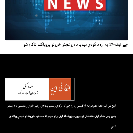
جے ایف-17 په اړه د ګودي میډیا د دروغجنو خبرونو پروپاګنډ ناکام شو
ايچ ټي اين هغه مهم غږونه او کيسې راوړو چې له مرکزي رسنيو پټ وي. زموږ خبري رښتيني او د پېښو
بشپړ پس منظر لري. هندکُش ټريبيون نيټورک له لرې پرتو سيمو نه مستقيم خبرونه او کيسې وړاندې
کوي