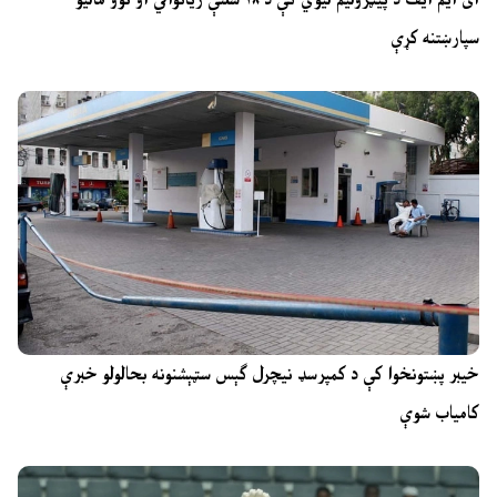
سپارښتنه کړې
خیبر پښتونخوا کې د کمپرسډ نیچرل ګېس سټېشنونه بحالولو خبرې
کامیاب شوې