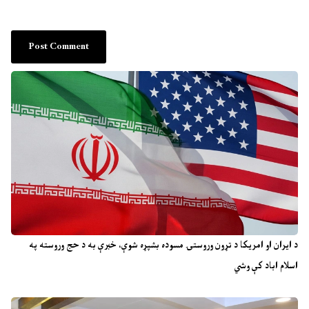
د ایران او امریکا د تړون وروستۍ مسوده بشپړه شوې، خبرې به د حج وروسته په
اسلام اباد کې وشي