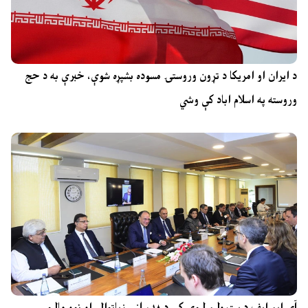
د ایران او امریکا د تړون وروستۍ مسوده بشپړه شوې، خبرې به د حج
وروسته په اسلام اباد کې وشي
آی ایم ایف د پیټرولیم لیوي کې د ۱۸ سلنې زیاتوالي او نوو مالیو