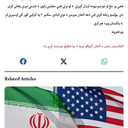
هغې پر مخ او شونډو ټپونه لیدل کېږي. د لومړني طبې معاینې راپور د جنسي تېري پخلی کړی
دی. پولیسو زیاته کړې چې دغه افغان مېرمن د نوې ابادۍ سکټر ۳ په کرايي کور کې اوسېږي او
د پاکستان ویزه هم لري.
نورخبرونه
افغانستان سفیر د افغان کډوالو نیټه د بیا غځولو غوښتنه کړې ده
Related Articles