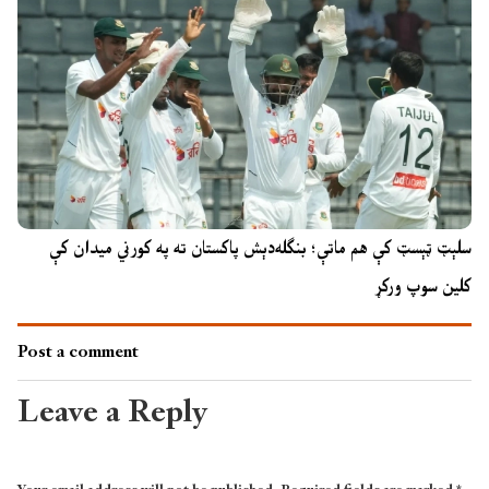
سلېټ ټېسټ کې هم ماتې؛ بنګله‌دېش پاکستان ته په کورني میدان کې
کلین سوپ ورکړ
Post a comment
Leave a Reply