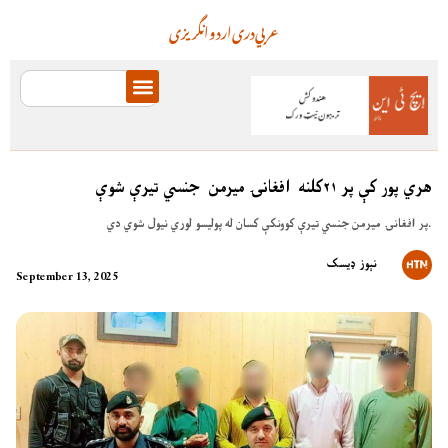
عربي
دری
اردو
انگریزی
هري پور کې پر ۲۱کلنه افغانۍ میرمن جنسي تیرې شوې
پر افغانۍ میرمن جنسي تیرې کوونکې کسان له پولیسو لوري نیول شوي دي.
نېوز ډیسک
September 13, 2025