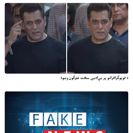
د فوټوګرافرانو پر بې‌ادبۍ سخت غبرګون وښود