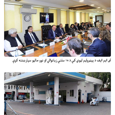
آی ایم ایف د پیټرولیم لیوي کې د ۱۸ سلنې زیاتوالي او نوو مالیو سپارښتنه کړې