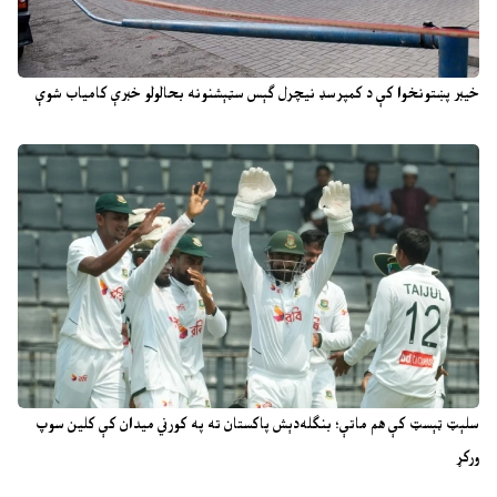
خیبر پښتونخوا کې د کمپرسډ نیچرل ګېس سټېشنونه بحالولو خبرې کامیاب شوې
سلېټ ټېسټ کې هم ماتې؛ بنګله‌دېش پاکستان ته په کورني میدان کې کلین سوپ
ورکړ