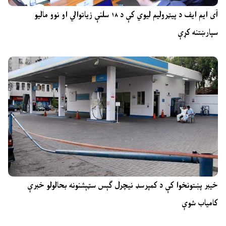
آی ایم ایف د پیټرولیم لیوي کې د ۱۸ سلنې زیاتوالي او نوو مالیو
سپارښتنه کړې
خیبر پښتونخوا کې د کمپرسډ نیچرل ګېس سټېشنونه بحالولو خبرې
کامیاب شوې