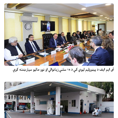
آی ایم ایف د پیټرولیم لیوي کې د ۱۸ سلنې زیاتوالي او نوو مالیو سپارښتنه کړې