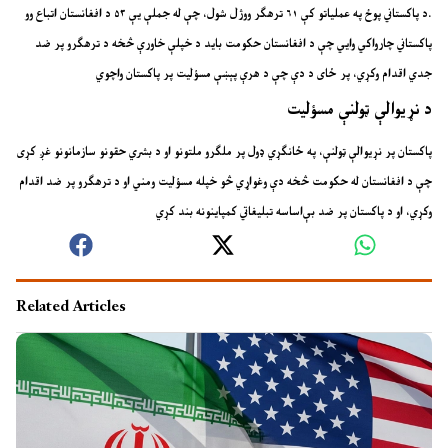
د پاکستاني پوځ په عملیاتو کې ۶۱ ترهګر ووژل شول، چې له جملې یې ۵۳ د افغانستان اتباع وو.
پاکستاني چارواکي وایي چې د افغانستان حکومت باید د خپلې خاورې څخه د ترهګرو پر ضد
جدي اقدام وکړي، پر ځای د دې چې د هرې پېښې مسؤلیت پر پاکستان واچوي
د نړیوالې ټولنې مسؤلیت
پاکستان پر نړیوالې ټولنې، په ځانګړي ډول پر ملګرو ملتونو او د بشري حقونو سازمانونو غږ کړی
چې د افغانستان له حکومت څخه دې وغواړي څو خپله مسؤلیت ومني او د ترهګرو پر ضد اقدام
وکړي، او د پاکستان پر ضد بې‌اساسه تبلیغاتي کمپاینونه بند کړي
Related Articles