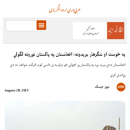
عربي
دری
اردو
انگریزی
په خوست او ننګرهار بریدونه: افغانستان په پاکستان تورونه لګولي
افغانستان ددې برید پړه په پاکستان ور اچولې خو تراوسه ی داسې کوم څرګند شواهد نه دي
وړاندې کړي
نېوز ډیسک
August 28, 2025