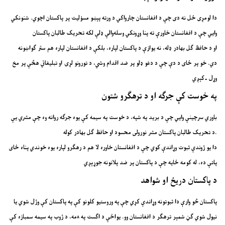
دا لومړی ځل نه دی چې د افغانستان چارواکي د ورته پېښو مسؤلیت پر پاکستان اچوي. شنونکي
وايي چې د افغانستان خاورې ته پنا وړونکي وسله‌والې ډلې لکه تحریک طالبان پاکستان
او د حافظ ګل بهادر ډله، نه یوازې د پاکستان لپاره، بلکې د افغانستان لپاره هم ستر ګواښونه
دي. خو پر ځای د دې چې د دغو ډلو پر ضد اقدام وشي، د تورونو لړۍ او تبلیغاتي هڅې پر مخ
وړل ۔کېږي
په خوست کې جرګه او د ترهګرو شتون
باوري سرچینې وايي چې د برید په شپه، د خوست په سیمه کې یوه جرګه روانه وه چې مشري یې
د تحریک طالبان پاکستان مشر نورولی محسود او حافظ ګل بهادر کوله.
دا یو ژوندې ثبوت وړاندې کوي چې د افغانستان خاوره لا هم د رهګرو لپاره یوه خوندي پناه ځای
پاتې ده، له کومه ځایه چې د پاکستان پر ضد پلانونه جوړېږي
د پاکستان دریځ او شواهد
پاکستان څو وارې دا ثبوتونه وړاندې کړي چې په وروستیو کلونو کې په پاکستان کې وژل شوي یا
نیول شوي ګڼ شمېر ترهګر د افغانستان وو. یواځې د اګست په ۸مه، د ژوب په سیمه سمبازه کې