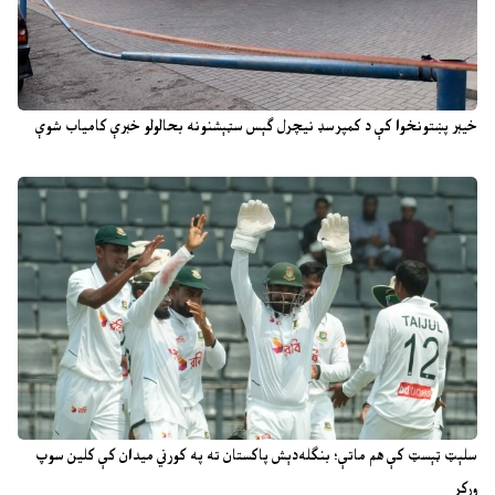
خیبر پښتونخوا کې د کمپرسډ نیچرل ګېس سټېشنونه بحالولو خبرې کامیاب شوې
سلېټ ټېسټ کې هم ماتې؛ بنګله‌دېش پاکستان ته په کورني میدان کې کلین سوپ
ورکړ