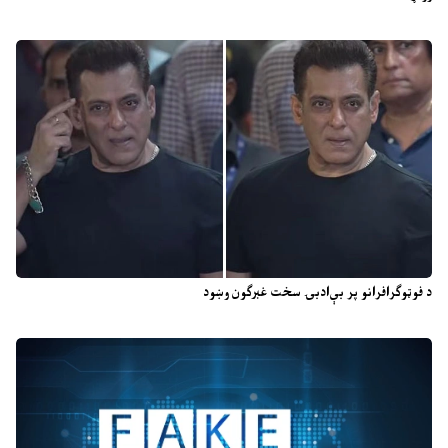
د فوټوګرافرانو پر بې‌ادبۍ سخت غبرګون وښود