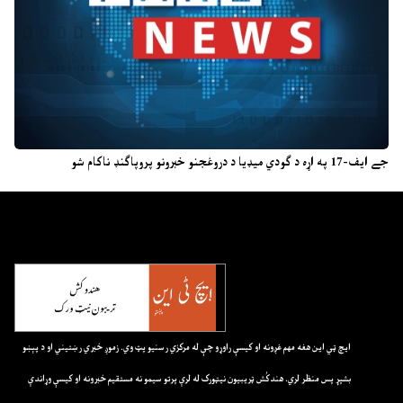
جے ایف-17 په اړه د ګودي میډیا د دروغجنو خبرونو پروپاګنډ ناکام شو
ايچ ټي اين هغه مهم غږونه او کيسې راوړو چې له مرکزي رسنيو پټ وي. زموږ خبري رښتيني او د پېښو
بشپړ پس منظر لري. هندکُش ټريبيون نيټورک له لرې پرتو سيمو نه مستقيم خبرونه او کيسې وړاندې