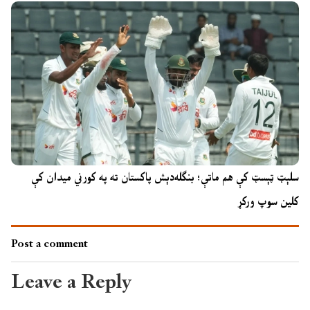
سلېټ ټېسټ کې هم ماتې؛ بنګله‌دېش پاکستان ته په کورني میدان کې
کلین سوپ ورکړ
Post a comment
Leave a Reply