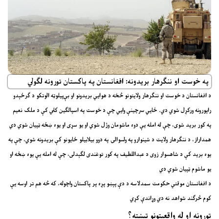
په خوست او ننګرهار بریدونه: افغانستان په پاکستان تورونه لګولي
د افغانستان د خوست او ننګرهار ولایتونو څخه د هوايي بریدونو او بې‌پیلوټه الوتکو د ګرځېدو
راپورونه ورکړل شوي دي. ځایي سرچینې وايي چې د خوست په اسپالگین کلي کې د ملک نعیم
په کور برید شوی، چې له امله یې دوه ماشومان وژل شوي او یو سړی او یوه ښځه ټپیان شوي دي
همداراز، د ننګرهار ولایت د شینوارو په ولسوالۍ په دوو بیلابیلو ځایونو کې بریدونه شوي، چې په
یوه برید کې د شاهسوار زوی د عبداللطیف په کور توغندی لګېدلی، چې له امله یې یوه ښځه او
یو ماشوم ټپیان شوي دي
د افغانستان موقتي حکومت سمدلاسه د دې پېښو پړه پر پاکستان واچوله، که څه هم تر اوسه یې
کوم څرګند شواهد نه دي وړاندې کړي
تورونه او له واقعیتونو تېښته؟