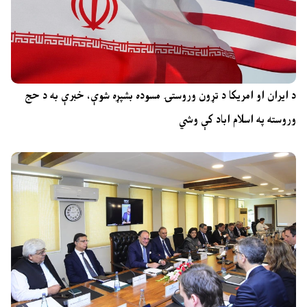
د ایران او امریکا د تړون وروستۍ مسوده بشپړه شوې، خبرې به د حج
وروسته په اسلام اباد کې وشي