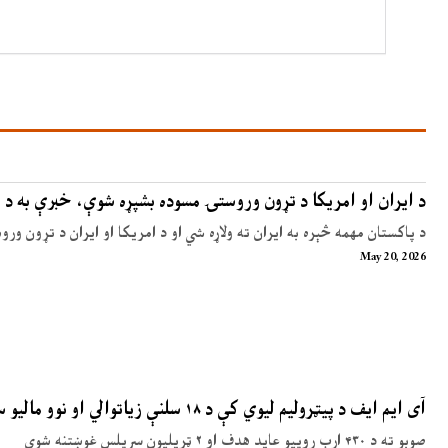
د ایران او امریکا د تړون وروستۍ مسوده بشپړه شوې، خبرې به د 
د پاکستان مهمه څېره به ایران ته ولاړه شي او د امریکا او ایران د تړون ور
May 20, 2026
آی ایم ایف د پیټرولیم لیوي کې د ۱۸ سلنې زیاتوالي او نوو مالیو سپارښتنه کړې
صوبو ته د ۴۳۰ ارب روپیو عاید هدف او ۲ ټریلیون سرپلس غوښتنه شوې