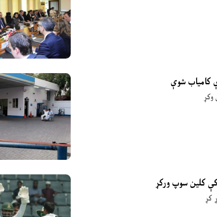
ې کامیاب شوې
 وکړ
 کې کلین سوپ ورکړ
 کړ