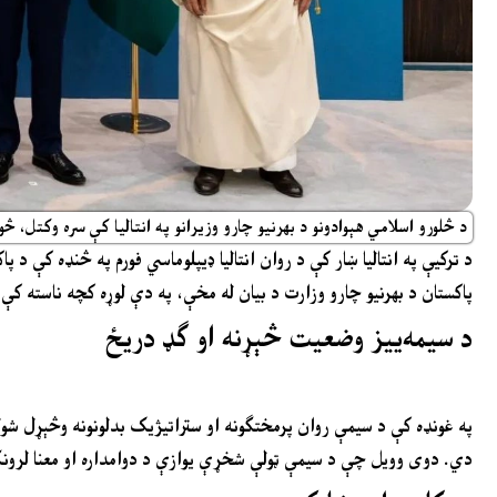
د څلورو اسلامي هېوادونو د بهرنیو چارو وزیرانو په انتالیا کې سره وکتل، 
د ترکیې په انتالیا ښار کې د روان انتالیا ډیپلوماسي فورم په څنډه کې د 
پاکستان د بهرنیو چارو وزارت د بیان له مخې، په دې لوړه کچه ناسته ک
د سیمه‌ییز وضعیت څېړنه او ګډ دریځ
په غونډه کې د سیمې روان پرمختګونه او ستراتیژیک بدلونونه وڅېړل شول
دي. دوی وویل چې د سیمې ټولې شخړې یوازې د دوامداره او معنا لرونک