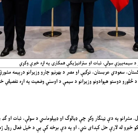
څو د سیمه‌ییزې سولې، ثبات او ستراتیژیکې همکارۍ په اړه خبرې وکړي
پاکستان، سعودي عربستان، ترکیې او مصر د بهرنیو چارو وزیرانو درېیمه مشورت
ې د څلورو دوستو هېوادونو وزیرانو د سیمې د اوسني وضعیت په اړه تفصیلي 
. مشرانو په دې ټینګار وکړ چې ډیالوګ او ډیپلوماسي د سولې، ثبات او ګډ 
و خبرو له لارې حل کېدای شي، او په دې برخه کې یې د خپل فعال رول ژمن