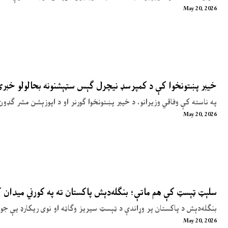
May 20, 2026
خیبر پښتونخوا کې د کمپرسډ نیچرل ګېس سټېشنونه بحالولو خبر
په ناسته کې وفاقي وزیرانو، د خیبر پښتونخوا ګورنر او د اپوزېشن مشر ګډون
May 20, 2026
سلېټ ټېسټ کې هم ماتې؛ بنګله‌دېش پاکستان ته په کورني میدان
بنګله‌دېش د پاکستان پر وړاندې د ټېسټ سیریز وګاټه او نوی ریکارډ یې جوړ
May 20, 2026