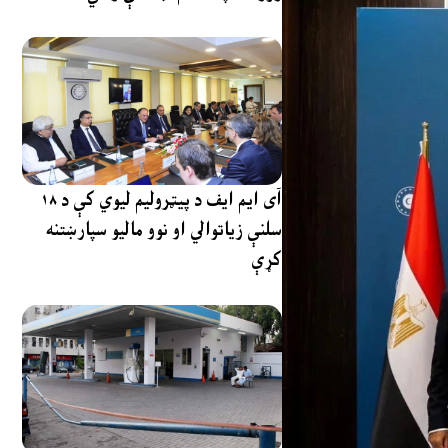
آی ایم ایف د پیټرولیم لیوي کې د ۱۸
سلنې زیاتوالي او نوو مالیو سپارښتنه
کړې