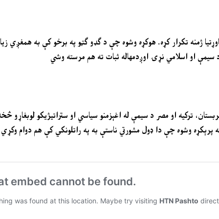
یاوړتیا ژمنه تکرار کړه. هوکړه وشوه چې د ګډو ګټو په برخو کې به همغږي زی
 سیمې او اسلامي نړۍ اوږدمهاله ثبات ته هم مرسته وشي
بستان، ترکیه او مصر د سیمې له اغېزمنو سیاسي او ستراتیژیکو لوبغاړو څ
پرېکړه وشوه چې دا ډول مشورتي ناستې به په راتلونکي کې هم دوام وکړي څ