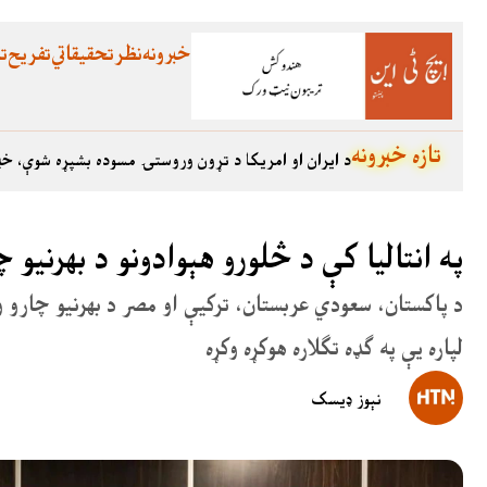
خبرونه
نظر
تحقیقاتي
تفریح
تع
تازه خبرونه
د ایران او امریکا د تړون وروستۍ مسوده بشپړه شوې، خب
په انتالیا کې د څلورو هېوادونو د بهرنیو 
د پاکستان، سعودي عربستان، ترکیې او مصر د بهرنیو چارو وز
لپاره یې په ګډه تګلاره هوکړه وکړه
نېوز ډیسک