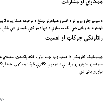
همکاري او مشارکت
د بهرنیو چارو وزیرانو د څلورو هېوادونو ترمنځ د موجوده همکاریو د لا پ
فرصتونه به وپلټل شي، څو نه یوازې د هېوادونو ګټې خوندي شي بلکې د
راتلونکی چوکاټ او اهمیت
ډیپلوماټیک څارونکي دا غونډه ډېره مهمه بولي، ځکه پاکستان، سعودي عر
سیمه‌ییزو ستونزو پر وړاندې د همغږې تګلارې څرګندونه کوي. همدارنګه 
پیاوړی پاتې شي