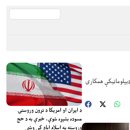
آی ایم ایف د پیټ
 ډیپلوماټیکې همکارۍ
د ایران او امریکا د تړون وروستۍ
مسوده بشپړه شوې، خبرې به د حج
وروسته په اسلام اباد کې وشي