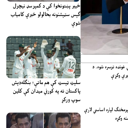
خیبر پښتونخوا کې د کمپرسډ نیچرل
ګېس سټېشنونه بحالولو خبرې کامیاب
شوې
ي غونډه ترسره شوه. د
خبرې وکړې
سلېټ ټېسټ کې هم ماتې؛ بنګله‌دېش
پاکستان ته په کورني میدان کې کلین
سوپ ورکړ
پرمختګ لپاره اساسي لارې
ه وکړه