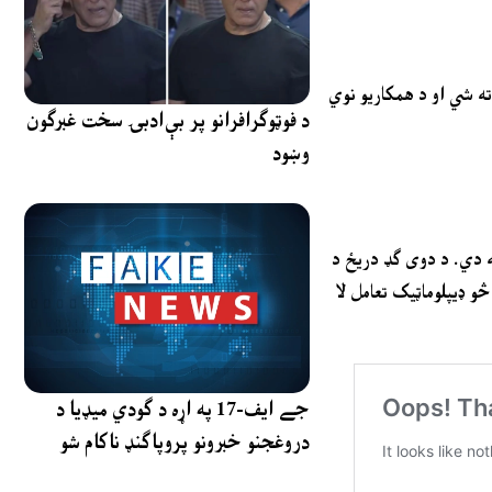
اته شي او د همکاریو نوي
د فوټوګرافرانو پر بې‌ادبۍ سخت غبرګون
وښود
خه دي. د دوی ګډ دریځ د
و ډیپلوماټیک تعامل لا
جے ایف-17 په اړه د ګودي میډیا د
دروغجنو خبرونو پروپاګنډ ناکام شو