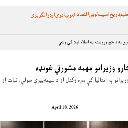
لیم
تاریخ
امنیت
لوبې
اقتصاد
العربية
دری
اردو
انگریزی
رې به د حج وروسته په اسلام اباد کې وشي
چارو وزیرانو مهمه مشورتي غونډه
یرانو په انتالیا کې سره وکتل او د سیمه‌ییزې سولې، ثبات او
April 18, 2026