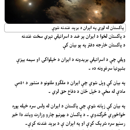
پاکستان له لوري په اېران د برېد غندنه شوې
د پاکستان لخوا د ایران پر ضد د اسرائیلي تېري سخت غندنه
د پاکستان خارجه دفتر په ېو بیان کې
ویلي چې د اسرائیلي بریدونه د ایران د خپلواکۍ او سیمه ییزې
بشپړتیا سرغړونه ده ۔
په بیان کې وېل شوي چې ایران د ملګرو ملتونو د منشور د ۵۱مې
مادې له مخې د خپل ځان د دفاع حق لري ۔
په بیان کې زېاته شوې چې پاکستان د ایران له ولس سره خپله پوره
خواخوږي څرګندوي ۔ د پاکسان د بهرنیو چارو وزارت ویاند دا خبر
رسنېو سره شرېک کړې او په اېران ې د برېد غندنه کړې۔