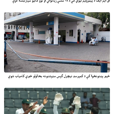
آی ایم ایف د پیټرولیم لیوي کې د ۱۸ سلنې زیاتوالي او نوو مالیو سپارښتنه کړې
خیبر پښتونخوا کې د کمپرسډ نیچرل ګېس سټېشنونه بحالولو خبرې کامیاب شوې