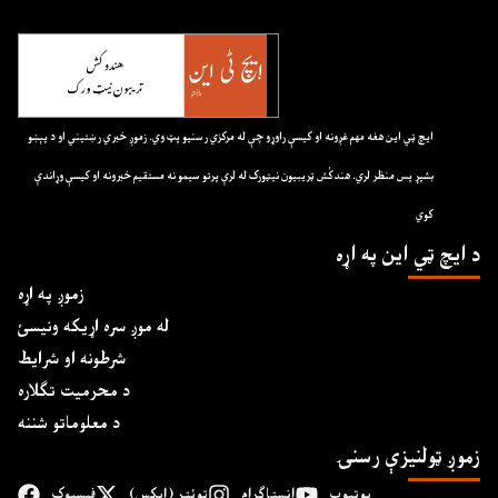
ايچ ټي اين هغه مهم غږونه او کيسې راوړو چې له مرکزي رسنيو پټ وي. زموږ خبري رښتيني او د پېښو
بشپړ پس منظر لري. هندکُش ټريبيون نيټورک له لرې پرتو سيمو نه مستقيم خبرونه او کيسې وړاندې
کوي
د ايچ ټي اين په اړه
زموږ په اړه
له موږ سره اړیکه ونیسئ
شرطونه او شرایط
د محرمیت تګلاره
د معلوماتو شننه
زموږ ټولنیزې رسنۍ
یوتیوب
انسټاګرام
ټوئټر (ایکس)
فېسبوک