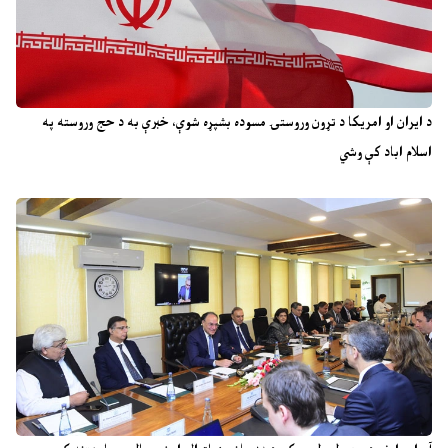
د ایران او امریکا د تړون وروستۍ مسوده بشپړه شوې، خبرې به د حج وروسته په
اسلام اباد کې وشي