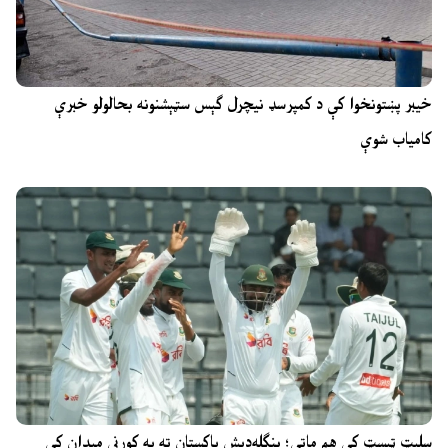
خیبر پښتونخوا کې د کمپرسډ نیچرل ګېس سټېشنونه بحالولو خبرې
کامیاب شوې
سلېټ ټېسټ کې هم ماتې؛ بنګله‌دېش پاکستان ته په کورني میدان کې