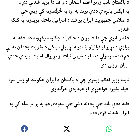
د پاکستان ناېب وزېر اعظم اسحاق ډار هم دا برېد غندلې دې۔
په اېکس پانړه ې ددې برېد په اړه په څرګندونه کې وېلي چې
د اسلامي جمهوريت ایران پر ضد د اسرائیل ناحقه بریدونه په کلکه
غندو۔
هغه زېاتوي چې دا د ایران د حاکمیت ښکاره سرغړونه ده. دغه نه
يوازې د نړیوالو قوانینو بنسټونه لړزولي، بلکې د بشريت وجدان ته يې
هم صدمه رسولې ده، او د سیمې ثبات او نړیوال امنیت لپاره ې جدي
زیان اړولی دی.
ناېب وزېر اعظم زېاتوي چې د پاکستان د ایران حکومت او ولس سره
خپله بشپړه خواخوږي او همدردي څرګندوي
دلته ددې باېد چې ېادونه وشي چې سعودي هم په ېو مراسله کې په
اېران غندنه کړې ده۔