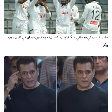
سلېټ ټېسټ کې هم ماتې؛ بنګله‌دېش پاکستان ته په کورني میدان کې کلین سوپ
ورکړ