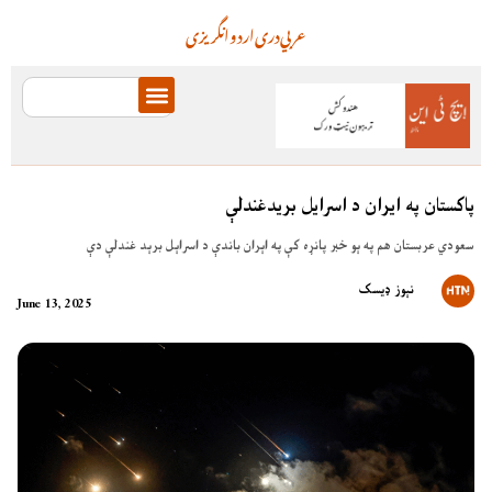
عربي
دری
اردو
انگریزی
پاکستان په ايران د اسرايل بريدغندلې
سعودي عربستان هم په ېو خبر پانړه کې په اېران باندې د اسراېل برېد غندلې دې
نېوز ډیسک
June 13, 2025