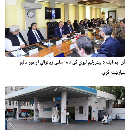
آی ایم ایف د پیټرولیم لیوي کې د ۱۸ سلنې زیاتوالي او نوو مالیو
سپارښتنه کړې