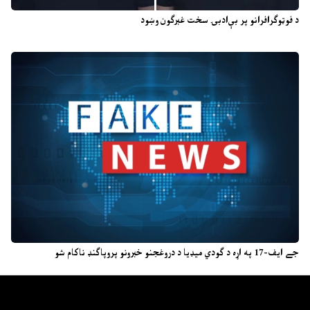
د فوټوګرافرانو پر بې‌ادبۍ سخت غبرګون وښود
جے ایف-17 په اړه د ګودي میډیا د دروغجنو خبرونو پروپاګنډ ناکام شو