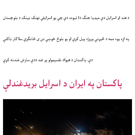
د هند او اسرایل دې میډیا جنګ دا ثبوت دې چې یو اسرایلي تهنک ټینک د بلوچستان
په اړه یوه ممه د څیړنې پروژه پیل کړې او یو بلوڅ خوښې تن ی ځانګړې سلاکار ټاکلې
دې. پاکستان د هیواد تقسیمولو پر ضد ددې سازش غندنه کړې
پاکستان په ايران د اسرايل بريدغندلې