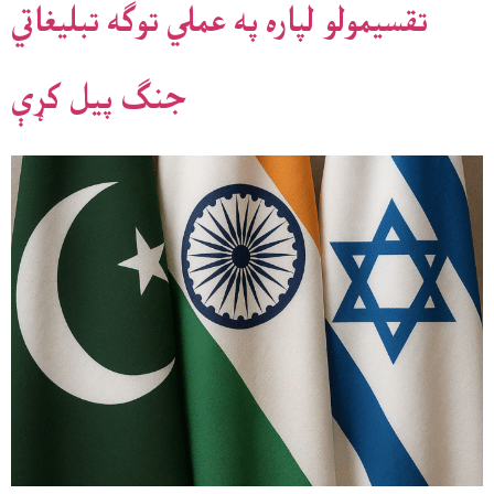
تقسیمولو لپاره په عملي توګه تبلیغاتي
جنګ پیل کړې