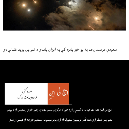
سعودي عربستان هم په ېو خبر پانړه کې په اېران باندې د اسراېل برېد غندلې دې
ايچ ټي اين هغه مهم غږونه او کيسې راوړو چې له مرکزي رسنيو پټ وي. زموږ خبري رښتيني او د پېښو
بشپړ پس منظر لري. هندکُش ټريبيون نيټورک له لرې پرتو سيمو نه مستقيم خبرونه او کيسې وړاندې