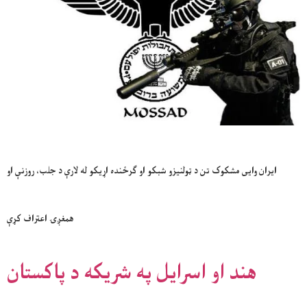
ایران وایی مشکوک تن د ټولنیزو شبکو او ګرځنده اړیکو له لارې د جلب، روزنې او
همغږۍ اعتراف کړې
هند او اسرایل په شریکه د پاکستان