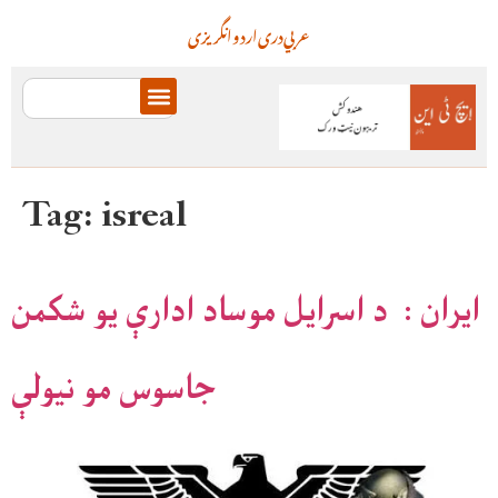
عربي
دری
اردو
انگریزی
Tag:
isreal
ایران : د اسرایل موساد ادارې یو شکمن
جاسوس مو نیولې