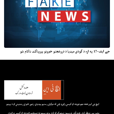
جے ایف-17 په اړه د ګودي میډیا د دروغجنو خبرونو پروپاګنډ ناکام شو
ايچ ټي اين هغه مهم غږونه او کيسې راوړو چې له مرکزي رسنيو پټ وي. زموږ خبري رښتيني او د پېښو
بشپړ پس منظر لري. هندکُش ټريبيون نيټورک له لرې پرتو سيمو نه مستقيم خبرونه او کيسې وړاندې