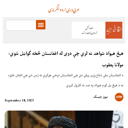
عربي
دری
اردو
انگریزی
هیڅ هیواد شواهد نه لري چې دوی له افغانستان څخه ګواښل شوي:
مولانا یعقوب
د افغانستان ملي دفاع وزیر ویلي دي چې افغانستان دوحې هوکړې ته ژمن دي چې افغان خاوره
به د هیڅ بل کوم هیواد په ضد نه کارول کیږي
نېوز ډیسک
September 18, 2025