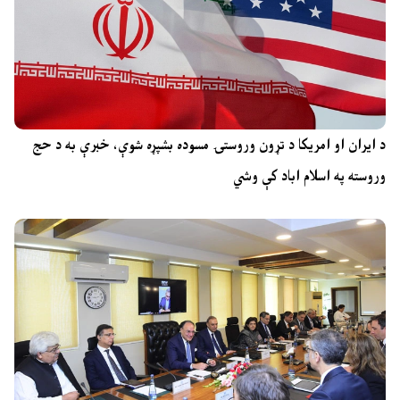
د ایران او امریکا د تړون وروستۍ مسوده بشپړه شوې، خبرې به د حج
وروسته په اسلام اباد کې وشي