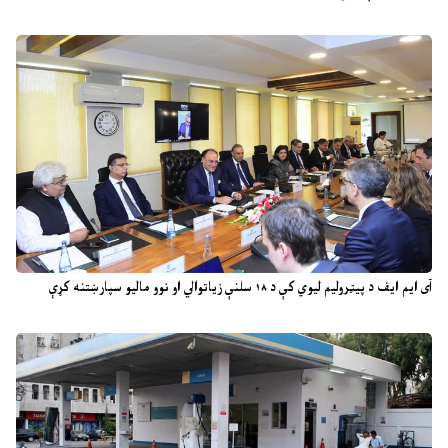
آی ایم ایف د پیټرولیم لیوي کې د ۱۸ سلنې زیاتوالي او نوو مالیو سپارښتنه کړې