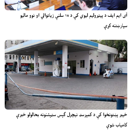
آی ایم ایف د پیټرولیم لیوي کې د ۱۸ سلنې زیاتوالي او نوو مالیو
سپارښتنه کړې
خیبر پښتونخوا کې د کمپرسډ نیچرل ګېس سټېشنونه بحالولو خبرې
کامیاب شوې