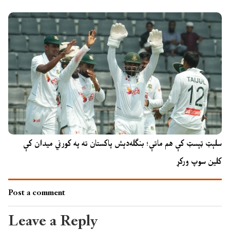
سلېټ ټېسټ کې هم ماتې؛ بنګله‌دېش پاکستان ته په کورني میدان کې
کلین سوپ ورکړ
Post a comment
Leave a Reply