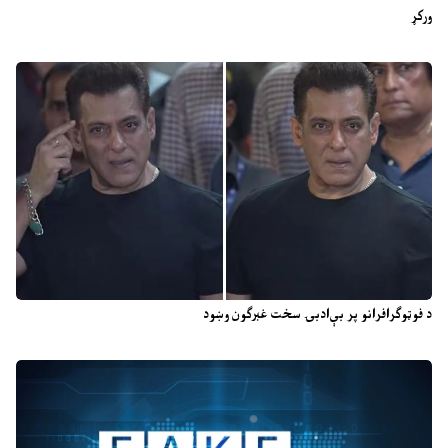
ورکړ
د فوټوګرافرانو پر بې‌ادبۍ سخت غبرګون وښود