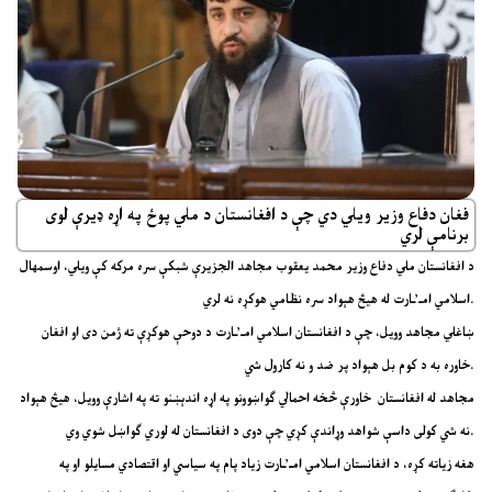
فغان دفاع وزیر ویلي دي چې د افغانستان د ملي پوځ په اړه ډیرې لوی
برنامې لري
د افغانستان ملي دفاع وزیر محمد یعقوب مجاهد الجزیرې شبکې سره مرکه کې ویلي، اوسمهال
اسلامي امـ’ـارت له هیڅ هېواد سره نظامي هوکړه نه لري.
ښاغلي مجاهد وویل، چې د افغانستان اسلامي امـ’ـارت د دوحې هوکړې ته ژمن دی او افغان
خاوره به د کوم بل هېواد پر ضد و نه کارول شي.
مجاهد له افغانستان خاورې څخه احمالي ګواښوونو په اړه اندېښنو ته په اشارې وویل، هیڅ هېواد
نه شي کولی داسې شواهد وړاندې کړي چې دوی د افغانستان له لوري ګواښل شوي وي.
هغه زیاته کړه، د افغانستان اسلامي امـ’ـارت زیاد پام په سیاسي او اقتصادي مسایلو او په