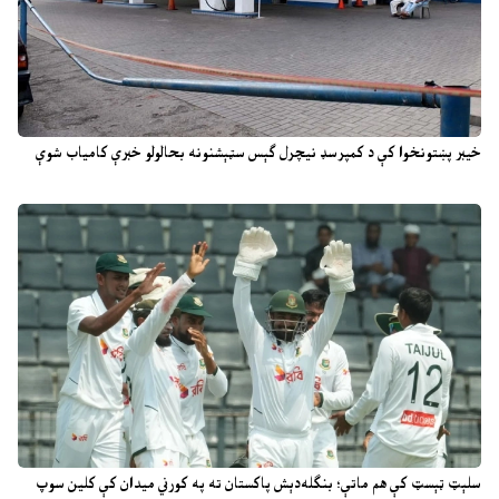
خیبر پښتونخوا کې د کمپرسډ نیچرل ګېس سټېشنونه بحالولو خبرې کامیاب شوې
سلېټ ټېسټ کې هم ماتې؛ بنګله‌دېش پاکستان ته په کورني میدان کې کلین سوپ