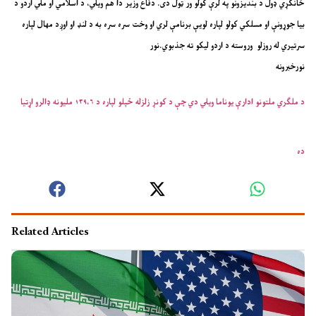
ځانګړي ډول د بندیزونو په لرې کولو ور ټول دی. دفاع وزیر دا هم ویلي، د اسلامي او ملي اردو د
بیا جوړونې او مسلکي کولو لپاره لویې برنامې لري او وخت سره سره به د لنډ او اوږد مهال لپاره
سرتیري له روزلو وروسته د اردو لیکو ته جذبوي.نور
نورخبرونه
د ملګري ملتونو ادارې یوناما ویلي دي چې د کونړ زلزله ځپلو لپاره د ۱۳۹،۶ ملیونه ډالرو اړتیا
ده
Related Articles