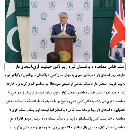
سند طاس معاهده د پاکستان لپاره ريډ لائن حيثيت لري،اسحاق ډار
خارجه وزير اسحاق ډار د برطانيې دورې په مهال لندن کښې د پاکستان او برطانيې د وکيلانو فورم
ته وينا کړېده،اسحاق ډار د ملک معاشي او امنيتي صورتحال په معاملو خبرې کړېدي ۔ خارجه
وزير د هند لخوا د سند طاس معاهدې معطل کولو دعوې مسترد کړيدي او وئيلي ئي دي چې دا
معاهده د نړي وال بنک په ثالثې کښې شوي وه هيڅ يو ملک په يک طرفه توګه دا معاهده نشي
ختمولے۔ د اسحاق ډار وينا ترمخه سند طاس د پاکستان اتيا فيصده اوبو وسائل منظم کوي دا
معاهده د څليريشت کروړ پاکستانيانو د ژوند او د مرګ مسئله ده د نريندر مودي لخوا د دې
معاهدې معطل کول به د نړي وال قوانينو خلاف ورزي وي ۔ خارجه وزير خبر دارې ورکړېدے