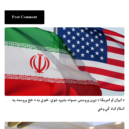
د ایران او امریکا د تړون وروستۍ مسوده بشپړه شوې، خبرې به د حج وروسته په
اسلام اباد کې وشي