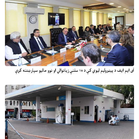
آی ایم ایف د پیټرولیم لیوي کې د ۱۸ سلنې زیاتوالي او نوو مالیو سپارښتنه کړې