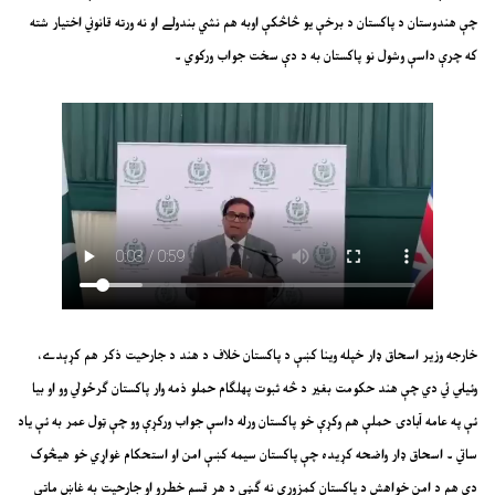
چې هندوستان د پاکستان د برخې يو څاڅکې اوبه هم نشي بندولے او نه ورته قانوني اختيار شته
که چرې داسې وشول نو پاکستان به د دې سخت جواب ورکوي ۔
خارجه وزير اسحاق ډار خپله وينا کښې د پاکستان خلاف د هند د جارحيت ذکر هم کړېدے،
وئيلي ئي دي چې هند حکومت بغير د څه ثبوت پهلګام حملو ذمه وار پاکستان ګرځولي وو او بيا
ئې په عامه آبادۍ حملې هم وکړې خو پاکستان ورله داسې جواب ورکړې وو چې ټول عمر به ئې ياد
ساتي ۔ اسحاق ډار واضحه کړيده چې پاکستان سيمه کښې امن او استحکام غواړي خو هيڅوک
دې هم د امن خواهش د پاکستان کمزوري نه ګڼي د هر قسم خطرو او جارحيت به غاښ ماتې