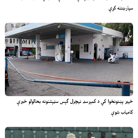
سپارښتنه کړې
خیبر پښتونخوا کې د کمپرسډ نیچرل ګېس سټېشنونه بحالولو خبرې
کامیاب شوې