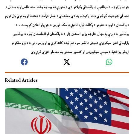
جواب ورکوؤ ۔ د برطانيې او پاکستاني وکيلانو دې دستورې ته وينا په وخت سند طاس اوبه بندول د
هند آبي جارحيت ګرځولي دے، وکيلانو په دې معاهدې د عمل درآمد د تحفظ او په نړي وال فورم
د پاکستان د اوبو د حقونو د وکالت لپاره قانوني ټاسک فورس د جوړولو اعلان کړېدے ۔ د
برطانيې د دورې په مهال خارجه وزير اسحاق ډار د د پاکستان او افغانستان لپاره د برطانيې
پارليماني انډر سيکرټري هميش فالکنر سره هم ليده کاته کړي وو او ورسره ئې د دواړو ملکونو
اړيکو پراختيا،د سيمې سيکيورټۍ او کشمير مسئلې په معاملو خبرې کړې وې
Related Articles