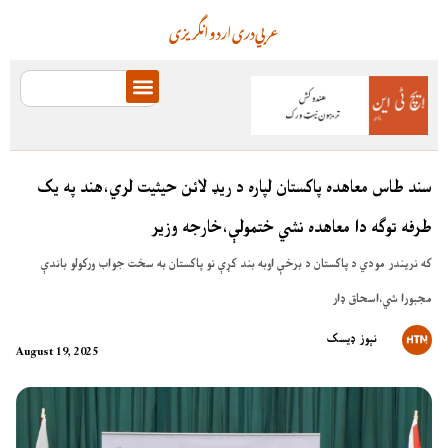
عربي
دری
اردو
انگریزی
سند طاس معاهده پاکستان لپاره د ريډ لائن حيثيت لري،هند په يک
طرفه توګه دا معاهده نشي ختمولې،خارجه وزير
که نريندر مودي د پاکستان د برخې اوبه بند کړې نو پاکستان به سخت جواب ورکولو باندې
مجبورا شي،اسحاق ډار
نېوز ډیسک
August 19, 2025