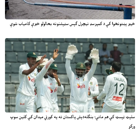
خیبر پښتونخوا کې د کمپرسډ نیچرل ګېس سټېشنونه بحالولو خبرې کامیاب شوې
سلېټ ټېسټ کې هم ماتې؛ بنګله‌دېش پاکستان ته په کورني میدان کې کلین سوپ
ورکړ