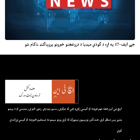
جے ایف-17 په اړه د ګودي میډیا د دروغجنو خبرونو پروپاګنډ ناکام شو
ايچ ټي اين هغه مهم غږونه او کيسې راوړو چې له مرکزي رسنيو پټ وي. زموږ خبري رښتيني او د پېښو
بشپړ پس منظر لري. هندکُش ټريبيون نيټورک له لرې پرتو سيمو نه مستقيم خبرونه او کيسې وړاندې
کوي