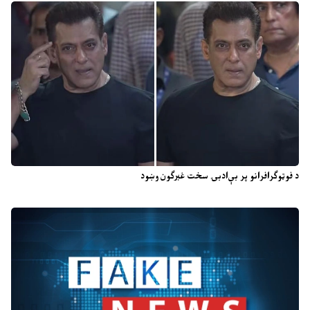
د فوټوګرافرانو پر بې‌ادبۍ سخت غبرګون وښود