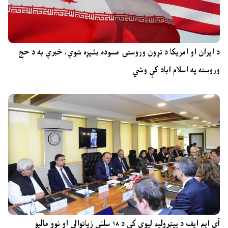
د ایران او امریکا د تړون وروستۍ مسوده بشپړه شوې، خبرې به د حج
وروسته په اسلام اباد کې وشي
آی ایم ایف د پیټرولیم لیوي کې د ۱۸ سلنې زیاتوالي او نوو مالیو