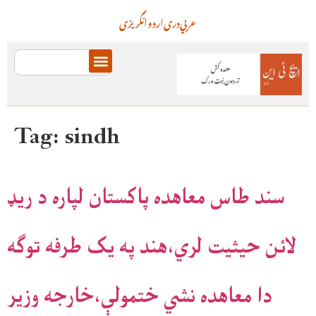
عربي
دری
اردو
انگریزی
Tag:
sindh
سند طاس معاهده پاکستان لپاره د ريډ
لائن حيثيت لري،هند په يک طرفه توګه
دا معاهده نشي ختمولې،خارجه وزير