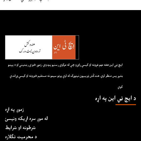
ايچ ټي اين هغه مهم غږونه او کيسې راوړو چې له مرکزي رسنيو پټ وي. زموږ خبري رښتيني او د پېښو
بشپړ پس منظر لري. هندکُش ټريبيون نيټورک له لرې پرتو سيمو نه مستقيم خبرونه او کيسې وړاندې
کوي
د ايچ ټي اين په اړه
زموږ په اړه
له موږ سره اړیکه ونیسئ
شرطونه او شرایط
د محرمیت تګلاره