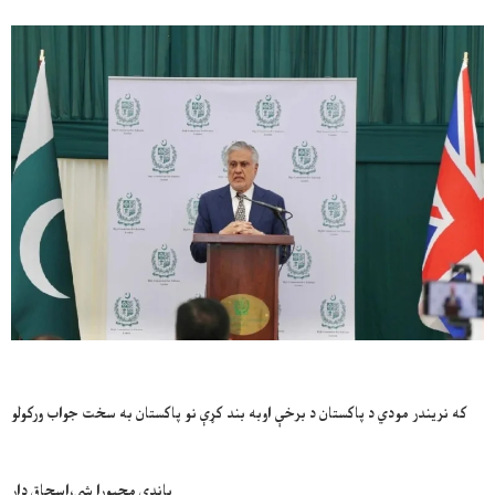
که نريندر مودي د پاکستان د برخې اوبه بند کړې نو پاکستان به سخت جواب ورکولو
باندې مجبورا شي،اسحاق ډار