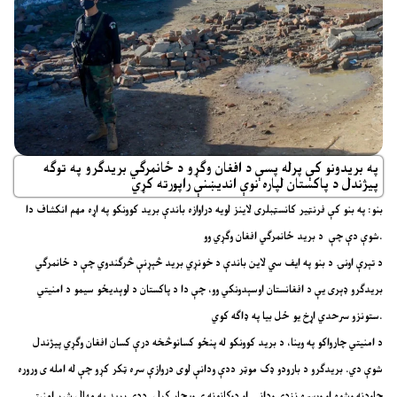
په بریدونو کې پرله پسې د افغان وګړو د ځانمرګي بریدګرو په توګه
پیژندل د پاکستان لپاره نوې اندیښنې راپورته کړي
بنو:
په بنو کې فرنټیر کانسټبلری لاینز لویه دراوازه باندې برید کوونکو په اړه مهم انکشاف دا
.
شوې دې چې
د برید ځانمرګي افغان وګړي وو
د تېرې اونۍ د بنو په ایف سي لاین باندې د خونړي برید څېړنې څرګندوي چې د ځانمرګي
بریدګرو ډېری یې د افغانستان اوسېدونکي وو، چې دا د پاکستان د لوېدیځو سیمو د امنیتي
ستونزو سرحدي اړخ یو ځل بیا په ډاګه کوي.
د امنیتي چارواکو په وینا، د برید کوونکو له پنځو کسانوڅخه درې کسان افغان وګړي پیژندل
شوې دي. بریدګرو د بارودو ډک موټر ددې ودانې لوی دروازې سره ټکر کړو چې له امله ی وروره
چاودنه وشوه او ورسره نزدې ودانۍ او دوکانونه ی ویجاړ کړل. ددې برید په مهال شپږ امنیتي