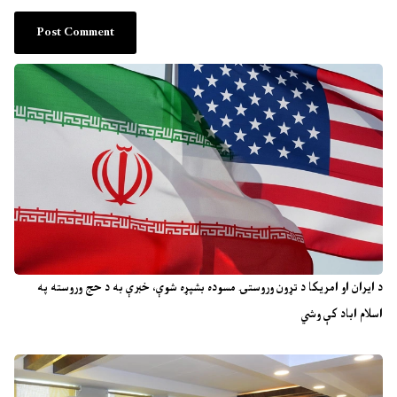
د ایران او امریکا د تړون وروستۍ مسوده بشپړه شوې، خبرې به د حج وروسته په
اسلام اباد کې وشي