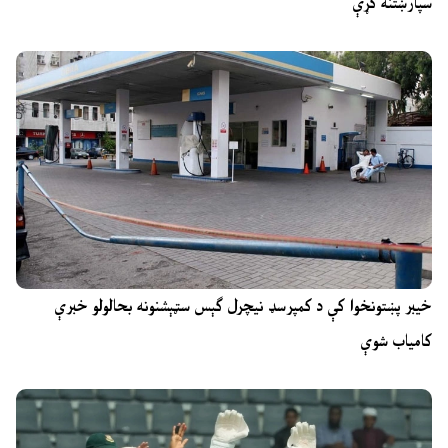
سپارښتنه کړې
خیبر پښتونخوا کې د کمپرسډ نیچرل ګېس سټېشنونه بحالولو خبرې
کامیاب شوې