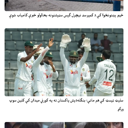
خیبر پښتونخوا کې د کمپرسډ نیچرل ګېس سټېشنونه بحالولو خبرې کامیاب شوې
سلېټ ټېسټ کې هم ماتې؛ بنګله‌دېش پاکستان ته په کورني میدان کې کلین سوپ
ورکړ