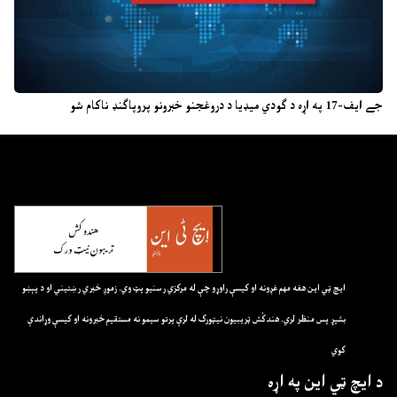
جے ایف-17 په اړه د ګودي میډیا د دروغجنو خبرونو پروپاګنډ ناکام شو
ايچ ټي اين هغه مهم غږونه او کيسې راوړو چې له مرکزي رسنيو پټ وي. زموږ خبري رښتيني او د پېښو
بشپړ پس منظر لري. هندکُش ټريبيون نيټورک له لرې پرتو سيمو نه مستقيم خبرونه او کيسې وړاندې
کوي
د ايچ ټي اين په اړه