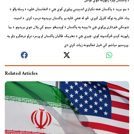
د پاکستان لپاره راپورته شوې ګواښ
د بنو برید د پاکستان هغه تکراري اندېښنې پیاوړې کوي چې د افغانستان خاوره د وسله والو د
پناه ځای په توګه کارول کېږي، څو له هغې ځایه پر پاکستان بریدونه ترسره کړي. د امنیت
شنونکي خبرداری ورکوي چې دا پېښه په پاکستان د لوېدیځو سیمو کې پلان شوي
بریدونو د بیا
راپورته کېدو څرګندونه کوي، چیرې چې د تحریک طالبان پاکستان او ورسره تړلو ترهګرو ډلو په
وروستیو میاشتو کې خپل فعالیتونه زیات کړي دي.
Related Articles