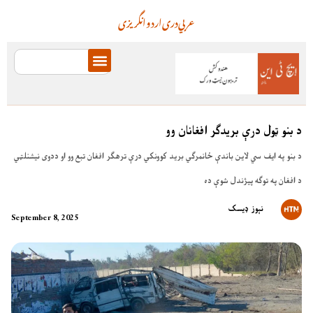
عربي
دری
اردو
انگریزی
د بنو ټول درې بریدګر افغانان وو
د بنو په ایف سي لاین باندې ځانمرګي برید کوونکي درې ترهګر افغان تبع وو او ددوی نیشنلټي
د افغان په توګه پیژندل شوې ده
نېوز ډیسک
September 8, 2025