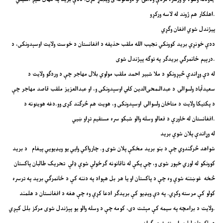
اهلکار هم ژوند له لاسه ورکړو.
پیژندل شوي افغان وګړي
ددې خونړي برید کوونکي نجیب الله ملقب حذیفه د افغانستان د خوست ولایت اوسېدونکی، د
درېیم ځانمرګي بریدګر په توګه پېژندل شوی.
له دې وړاندې څېړونکو د ملا شبیر احمد ملقب مولوي بلال مهاجر چې د وردګو ولایت د
سعیدآباد ولسوالۍ د عبدالـمحی‌الدین کلي اوسېدونکی و، او عبدالعزیز ملقب قاصد مهاجر چې
د پکتیکا ولایت د متاخان ولسوالۍ اوسېدونکی و، هویت هم څرګند کړی وو.دغه هویتونه د
افغانستان له خاورې د فعالو وسله والو شبکو سره مستقیم تړاو ښيي.
له وړاندې پلان شوې برید
شواهد څرګندوي چې د بنو برید مخکې پلان شوی و. چارواکي وايي یو
ویډیويي پیغام
د برید
کوونکو له لوري خپور شوی و، چې پکې له ناقانونه ګرځولې شوې ډلې تحریک طالبان پاکستان
څخه غوښتنه شوې وه چې د پاکستان او یا هر بل هېواد په دننه کې د ځانمرګي برید په ترسره
کولو کې مرسته وکړي. په دې ویډیو کې بریدګر ادعا کړې وه چې هغه د افغانستان د هلمند
په سیمه کې مېشت دی، کومه چې د وسله والو یو پېژندل شوی مرکز بلل کېږي.
ولایت د
برامچه