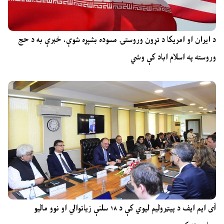
د ایران او امریکا د تړون وروستۍ مسوده بشپړه شوې، خبرې به د حج
وروسته په اسلام اباد کې وشي
آی ایم ایف د پیټرولیم لیوي کې د ۱۸ سلنې زیاتوالي او نوو مالیو