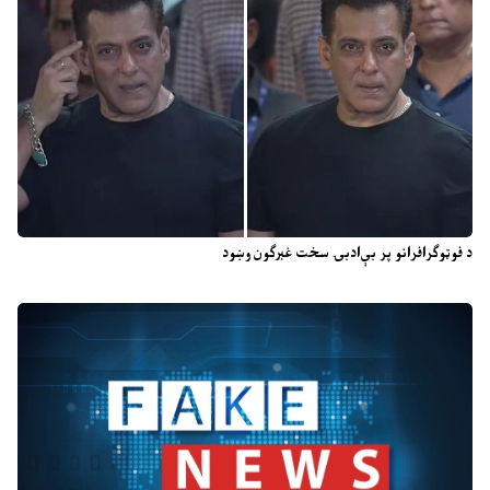
د فوټوګرافرانو پر بې‌ادبۍ سخت غبرګون وښود