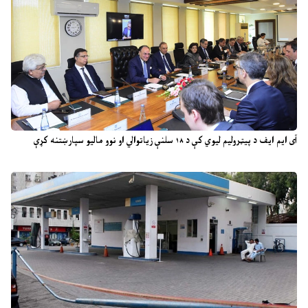
آی ایم ایف د پیټرولیم لیوي کې د ۱۸ سلنې زیاتوالي او نوو مالیو سپارښتنه کړې